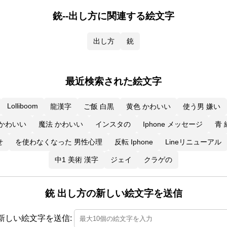
銃--出し方に関連する絵文字
出し方
銃
最近検索された絵文字
Lolliboom
龍漢字
ご飯 白黒
黄色 かわいい
使う男 嫌い
 かわいい
魔法 かわいい
インスタの
Iphone メッセージ
青
せ
を使わなくなった 男性心理
反転 Iphone
Lineリニューアル
中1 美術 漢字
ジェイ
クラゲの
銃 出し方の新しい絵文字を送信
新しい絵文字を送信: