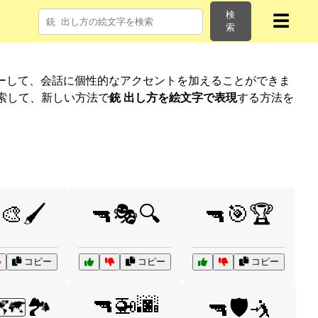
検
☰
索
ーして、会話に個性的なアクセントを加えることができま
索して、新しい方法で
銃 出し方を絵文字で表現
する方法を
🎨🖌️
🔫🎭🔍
🔫🎯🏆
コピー
コピー
コピー
🔫🚁🌆
🗺️🏞️
🔫🛡️🤺