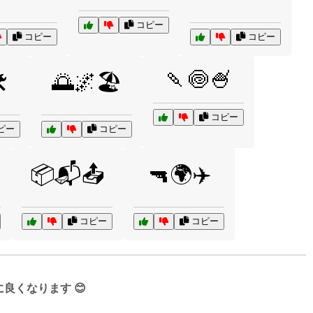
コピー
コピー
コピー
🍡🍥🍧
️
🌅🌌🏖️
コピー
ピー
コピー
📦📬📤
🔫🌍✈️
コピー
コピー
くなります 😊