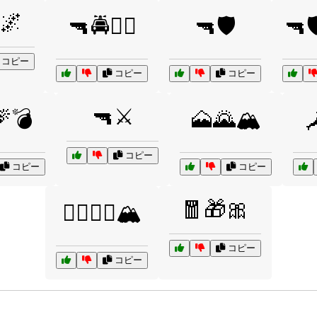
🌌
🔫🚔👮‍♂️
🔫🛡️
🔫
コピー
コピー
コピー
🔫⚔️
💣
🗻🌄🏔️

コピー
コピー
コピー
🧧🎁🎀
🧗‍♂️🧗‍♀️🏔️
コピー
コピー