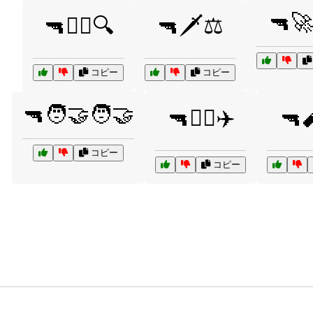
🔫🚀
🔫🕵️‍♂️🔍
🔫🗡️⚖️
コピー
コピー
🔫🧑‍🤝‍🧑🤝
🔫🧑‍✈️✈️
🔫
コピー
コピー