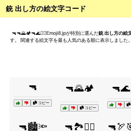
銃 出し方の絵文字コード
🔫🔫🌄🏕️🔫🌊🏄‍♂️Emoji8.jpが特別に選んだ
銃 出し方の絵
す。 関連する絵文字を最も人気のある順に表示しました
🔫
🔫🌄🏕️
🔫🌊
コピー
コピー
🔫🏙️🔦
🔫🏞️🚶‍♂️
🔫🏹