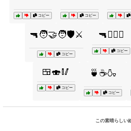
コピー
コピー
🔫🧑‍🤝‍🧑🛡️⚔️
🔫🧗‍♂️⛰️
コピー
コピー
🍱🍣🥢
🍵☕🍶
コピー
コピー
この素晴らしい