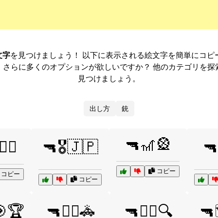
文字
を見つけましょう！ 以下に表示される絵文字を簡単にコピ
。さらに多くのオプションが欲しいですか？ 他のカテゴリを探
見つけましょう。
出し方
銃
🔫🎢🎡
‍♂️
🔫🎖️🇯🇵
🔫
コピー
コピー
コピー
🎯🏆
🔫👮‍♂️🚓
🔫🕵️‍♀️🔍
🔫