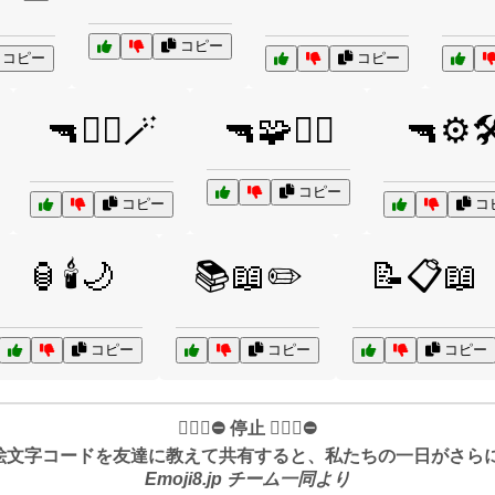
コピー
コピー
コピー
🔫🧙‍♂️🪄
🔫🧩🕵️‍♂️
🔫⚙️🛠
コピー
コピー
コ
🏮🕯️🌙
📚📖✏️
📝📋📖
コピー
コピー
コピー
✋🏻🛑⛔️ 停止 ✋🏻🛑⛔️
絵文字コードを友達に教えて共有すると、私たちの一日がさらに良
Emoji8.jp チーム一同より