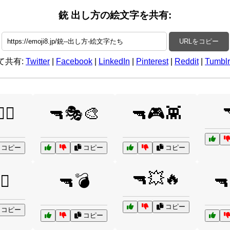
銃 出し方の絵文字を共有:
URLをコピー
て共有:
Twitter
|
Facebook
|
LinkedIn
|
Pinterest
|
Reddit
|
Tumblr

‍✈️
🔫🎭🎨
🔫🎮👾
コピー
コピー
コピー
🔫💥🔥
♂️
🔫💣
🔫
コピー
コピー
コピー