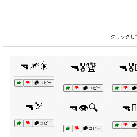
クリックし
🔫🎆🎇
🔫🎖️🏆
🔫🎖️
コピー
コピー
🔫🏹
🔫👁️🔍
🔫👮‍
コピー
コピー