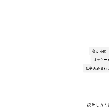
寝る 布団
オッケー
仕事 組み合わ
銃 出し方の