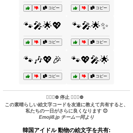
コピー
コピー
🐾🎤🌟💖
🐾🎤🌟✨
コピー
コピー
🐾🎶💖🎉
🐾💖🎤🌟
コピー
コピー
✋🏻🛑⛔️ 停止 ✋🏻🛑⛔️
この素晴らしい絵文字コードを友達に教えて共有すると、
私たちの一日がさらに良くなります 😊
Emoji8.jp チーム一同より
韓国アイドル 動物の絵文字を共有: