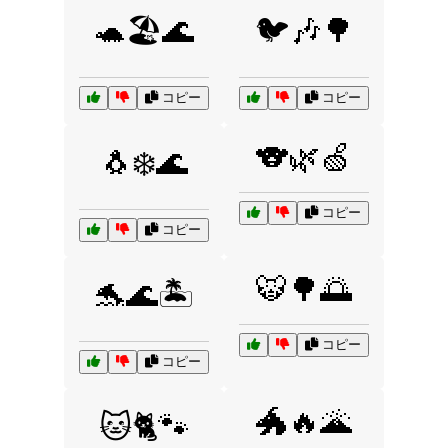
🐢🏖️🌊
🐦🎶🌳
コピー
コピー
🐨🌿🍏
🐧❄️🌊
コピー
コピー
🐯🌳🌅
🐬🌊🏝️
コピー
コピー
🐲🔥🌋
🐱🐈🐾