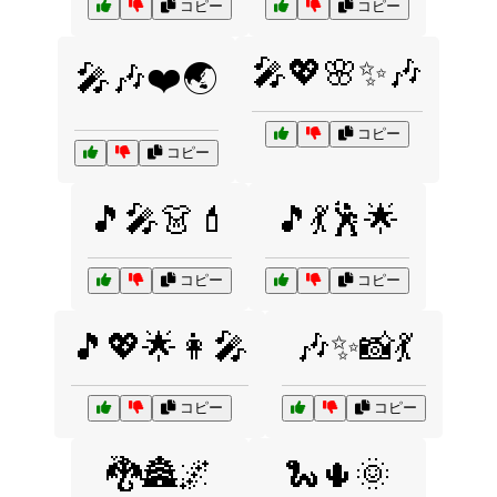
コピー
コピー
🎤💖🌸✨🎶
🎤🎶❤️🌏
コピー
コピー
🎵🎤👗💄
🎵💃🕺🌟
コピー
コピー
🎵💖🌟👩‍🎤
🎶✨📸💃
コピー
コピー
🐉🏯🌌
🐍🌵🌞