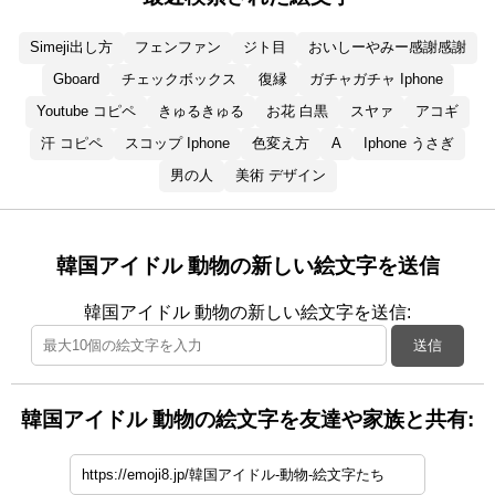
Simeji出し方
フェンファン
ジト目
おいしーやみー感謝感謝
Gboard
チェックボックス
復縁
ガチャガチャ Iphone
Youtube コピペ
きゅるきゅる
お花 白黒
スヤァ
アコギ
汗 コピペ
スコップ Iphone
色変え方
A
Iphone うさぎ
男の人
美術 デザイン
韓国アイドル 動物の新しい絵文字を送信
韓国アイドル 動物の新しい絵文字を送信:
送信
韓国アイドル 動物の絵文字を友達や家族と共有: