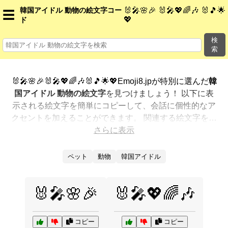
韓国アイドル 動物の絵文字コー
🐰🎤🌸🎉 🐰🎤💖🌈🎶 🐰🎵🌟
☰
💖
ド
検
索
🐰🎤🌸🎉🐰🎤💖🌈🎶🐰🎵🌟💖Emoji8.jpが特別に選んだ
韓
国アイドル 動物の絵文字
を見つけましょう！ 以下に表
示される絵文字を簡単にコピーして、会話に個性的なア
クセントを加えることができます。 関連する絵文字を最
も人気のある順に表示しました。さらに多くのオプショ
さらに表示
ンが欲しいですか？ 他のカテゴリを探索して、新しい方
法で
韓国アイドル 動物を絵文字で表現
する方法を見つけ
ペット
動物
韓国アイドル
ましょう。
🐰🎤🌸🎉
🐰🎤💖🌈🎶
コピー
コピー