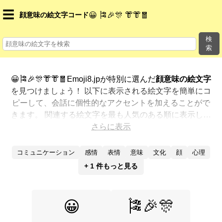
☰
顔意味の絵文字コード
😀 🎏🎉🎊 👘👘🧧
検
索
😀🎏🎉🎊👘👘🧧Emoji8.jpが特別に選んだ
顔意味の絵文字
を見つけましょう！ 以下に表示される絵文字を簡単にコ
ピーして、会話に個性的なアクセントを加えることがで
きます。 関連する絵文字を最も人気のある順に表示しま
した。さらに多くのオプションが欲しいですか？ 他のカ
さらに表示
テゴリを探索して、新しい方法で
顔意味を絵文字で表現
する方法を見つけましょう。
コミュニケーション
感情
表情
意味
文化
顔
心理
+ 1 件もっと見る
🎏🎉🎊
😀