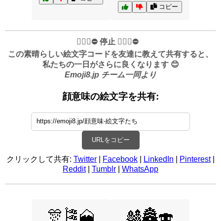
コピー
✋🏻🛑⛔️ 停止 ✋🏻🛑⛔️
この素晴らしい絵文字コードを友達に教えて共有すると、
私たちの一日がさらに良くなります 😊
Emoji8.jp チーム一同より
顔意味の絵文字を共有:
URLをコピー
クリックして共有:
Twitter
|
Facebook
|
LinkedIn
|
Pinterest
|
Reddit
|
Tumblr
|
WhatsApp
🎊🎏🗻
🎎🏯🍣