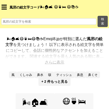
☰
🌬️🏠🛋️ 😷🍵🛌 😷📚☕
風邪の絵文字コード
検
索
🌬️🏠🛋️😷🍵🛌😷📚☕Emoji8.jpが特別に選んだ
風邪の絵
文字
を見つけましょう！ 以下に表示される絵文字を簡単
にコピーして、会話に個性的なアクセントを加えること
ができます。 関連する絵文字を最も人気のある順に表示
しました。さらに多くのオプションが欲しいですか？ 他
さらに表示
のカテゴリを探索して、新しい方法で
風邪を絵文字で表
現
する方法を見つけましょう。
風
くしゃみ
鼻水
咳
ティッシュ
鼻息
鼻くそ
+ 2 件もっと見る
😷🍵🛌
🌬️🏠🛋️