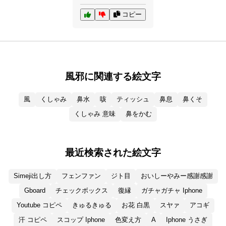
コピー
風邪に関連する絵文字
風
くしゃみ
鼻水
咳
ティッシュ
鼻息
鼻くそ
くしゃみ 意味
鼻をかむ
最近検索された絵文字
Simeji出し方
フェンファン
ジト目
おいしーやみー感謝感謝
Gboard
チェックボックス
復縁
ガチャガチャ Iphone
Youtube コピペ
きゅるきゅる
お花 白黒
スヤァ
アコギ
汗 コピペ
スコップ Iphone
色変え方
A
Iphone うさぎ