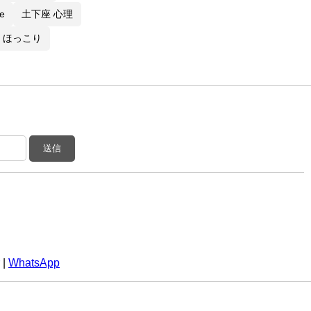
e
土下座 心理
ほっこり
送信
|
WhatsApp