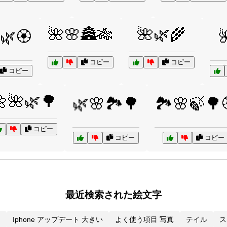
🌺🌸🏯🎋
🌺🌿🌾
🌿🏵️

コピー
コピー
コピー
🌺🌿🌳
🌿🌸🏞️🌳
🏞️🌸🍃🌳
コピー
コピー
コピー
最近検索された絵文字
ン
Iphone アップデート 大きい
よく使う項目 写真
テイル
ス