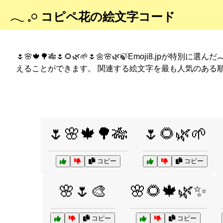
𓂃 𓈒𓏸 コピペ花の絵文字コード
🌷🌸🍁🌳🎋🌷🌻🌿🌱🌷🌼🌸🌿🍃Emoji8.jpが特別に選んだ

えることができます。 関連する絵文字を最も人気のある
🌷🌸🍁🌳🎋
🌷🌻🌿🌱
コピー
コピー
🌸🌷🎨
🌸🌻🍁🌿✨
コピー
コピー