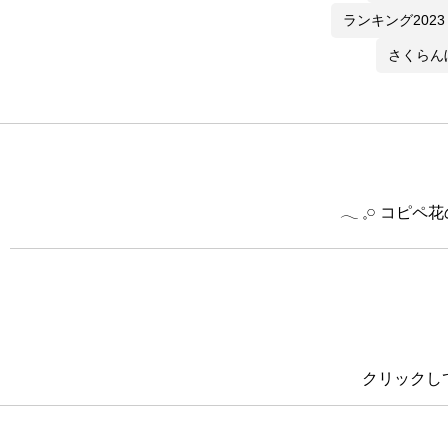
ランキング2023
さくらん
𓂃 𓈒𓏸 コ
クリックし