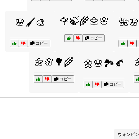
🌹🍃🌾🌼🌸
🌸🖌️🎨
🌺🌸
コピー
コピー
🌼🌸🌳🌾

🌼🌸🏞️🍂
コピー
コピー
ウォンビ