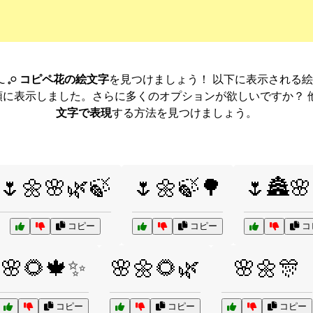
 𓈒𓏸 コピペ花の絵文字
を見つけましょう！ 以下に表示される
順に表示しました。さらに多くのオプションが欲しいですか？ 
文字で表現
する方法を見つけましょう。
🌷🌼🌸🌿🍃
🌷🌼🍃🌳
🌷🏯🌸
コピー
コピー
コ
🌸🌻🍁✨
🌸🌼🌻🌿
🌸🌼🎊
コピー
コピー
コピー