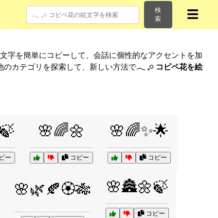
検
☰
索
絵文字を簡単にコピーして、会話に個性的なアクセントを加
他のカテゴリを探索して、新しい方法で
𓂃 𓈒𓏸 コピペ花を絵
🍃
🌸🌈🌼
🌸🌈✨🌟
ピー
コピー
コピー
🌸🏯🌼🍃
🌸🌿🍂🏵️🎋
コピー