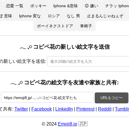
恋愛 一覧
ポッキー
Iphone &意味
😊 嫌い
チラッ Iphon
ぼ 意味
Iphone 変な
ロシア
なし 男
止まるんじゃねぇぞ
ボーイネクストドア
車椅子
𓂃 𓈒𓏸 コピペ花の新しい絵文字を送信
ピペ花の新しい絵文字を送信:
𓂃 𓈒𓏸 コピペ花の絵文字を友達や家族と共有:
URLをコピー
て共有:
Twitter
|
Facebook
|
LinkedIn
|
Pinterest
|
Reddit
|
Tumblr
© 2024
Emoji8.jp
🇯🇵