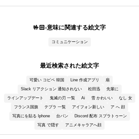
🤟🏻-意味に関連する絵文字
コミュニケーション
最近検索された絵文字
可愛い コピペ 韓国
Line 作成アプリ
扇
Slack リアクション 通知されない
松田迅
先輩に
ラインアップデート
鬼滅の刃 一覧
Ai
雪 かわいい
なし 女
フランス国旗
テプラ 一覧
アイフォン新しい
ア へ 顔
写真にを貼る Iphone
台パン
Discord 配布 スプラトゥーン
写真 で隠す
アニメキャラアへ顔