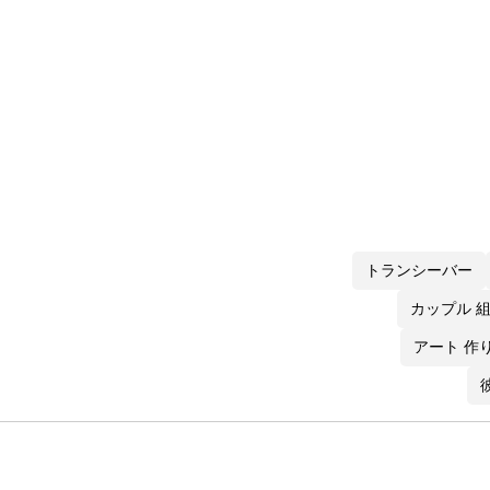
トランシーバー
カップル 
アート 作