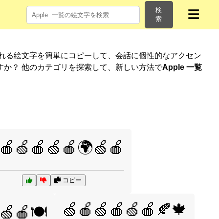
検
☰
索
される絵文字を簡単にコピーして、会話に個性的なアクセン
すか？ 他のカテゴリを探索して、新しい方法で
Apple 一覧
🍎🍏🍎🍏🍎🌍🍏🍎
コピー
🍏🍎🍏🍎🍏🍎🍂🍁
🍏🍎🍽️