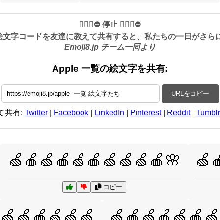
✋🏻🛑⛔️ 停止 ✋🏻🛑⛔️
絵文字コードを友達に教えて共有すると、私たちの一日がさらに良
Emoji8.jp チーム一同より
Apple 一覧の絵文字を共有:
URLをコピー
て共有:
Twitter
|
Facebook
|
LinkedIn
|
Pinterest
|
Reddit
|
Tumblr
🍏🍎🍏🍎🍏🍎🍏🍏🍏🍎🌸
🍏
コピー
🍏🍏🍎🍏🍏🍏
🍏🍎🍏🍎🍏🍎🍏