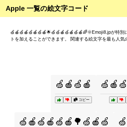
Apple 一覧の絵文字コード
🍏🍎🍏🍎🍏🍎🍏🍎🌟🍏🍏🍎🍏🍎🍏🍎🌈🌞Emoji8.jp
トを加えることができます。 関連する絵文字を最も人気
🍏🍎🍏🍎
🍏🍎
コピー
🍏🍎🍏🍎🍏🍎🌳🍏🍎🍏
🍏