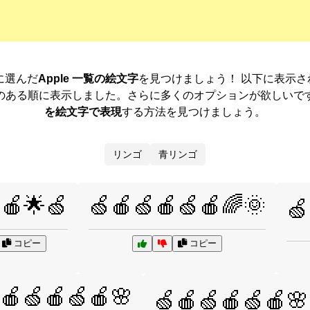
が特別に選んだ
Apple 一覧の絵文字
を見つけましょう！ 以下に表示
のある順に表示しました。さらに多くのオプションが欲しいで
を絵文字で表現
する方法を見つけましょう。
リンゴ
青リンゴ
🍎🌟🍏
🍏🍎🍏🍎🍏🍎🌈🌞
🍏
コピー
コピー
🍎🍏🍎🍏🍎🌸
🍏🍎🍏🍎🍏🍎🌸