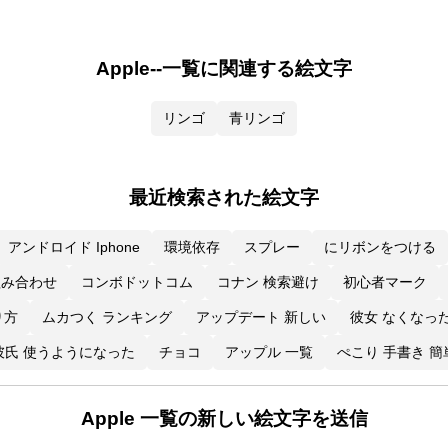
Apple--一覧に関連する絵文字
リンゴ
青リンゴ
最近検索された絵文字
アンドロイド Iphone
環境依存
スプレー
にリボンをつける
組み合わせ
コンボドットコム
コナン 検索避け
初心者マーク
り方
ムカつく ランキング
アップデート 新しい
彼女 なくなっ
彼氏 使うようになった
チョコ
アップル 一覧
ぺこり 手書き 簡
Apple 一覧の新しい絵文字を送信