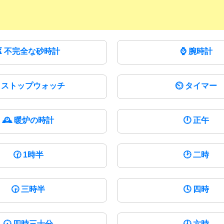
⏳
不完全な砂時計
⌚
腕時計
ストップウォッチ
⏲️
タイマー
🕰
暖炉の時計
🕛
正午
🕜
1時半
🕑
二時
🕞
三時半
🕓
四時
🕠
四時三十分
🕕
六時