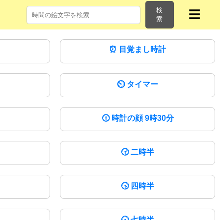
検
☰
索
⏰
目覚まし時計
⏲
タイマー
🕧
時計の顔 9時30分
🕝
二時半
🕟
四時半
🕡
七時半