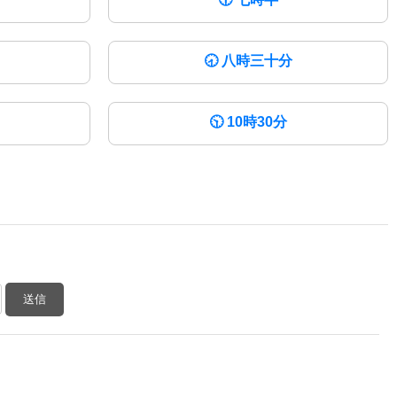
🕣
八時三十分
🕥
10時30分
送信