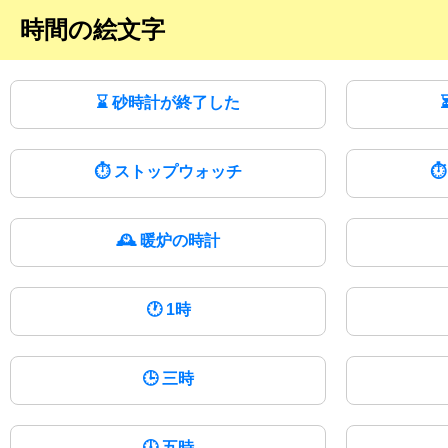
時間の絵文字
⌛
砂時計が終了した
⏱️
ストップウォッチ
⏱
🕰️
暖炉の時計
🕐
1時
🕒
三時
🕔
五時