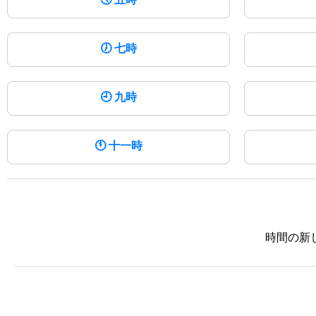
🕖
七時
🕘
九時
🕚
十一時
時間の新