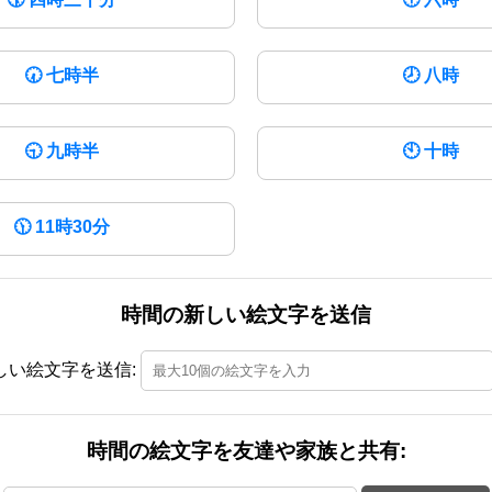
🕢
七時半
🕗
八時
🕤
九時半
🕙
十時
🕦
11時30分
時間の新しい絵文字を送信
しい絵文字を送信:
時間の絵文字を友達や家族と共有: