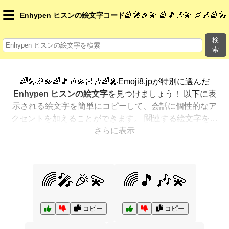
☰
🌈🎤🎉💫 🌈🎵🎶💫 🌌🎶🌈🎤
Enhypen ヒスンの絵文字コード
検
索
🌈🎤🎉💫🌈🎵🎶💫🌌🎶🌈🎤Emoji8.jpが特別に選んだ
Enhypen ヒスンの絵文字
を見つけましょう！ 以下に表
示される絵文字を簡単にコピーして、会話に個性的なア
クセントを加えることができます。 関連する絵文字を最
も人気のある順に表示しました。さらに多くのオプショ
さらに表示
ンが欲しいですか？ 他のカテゴリを探索して、新しい方
法で
Enhypen ヒスンを絵文字で表現
する方法を見つけ
ましょう。
🌈🎤🎉💫
🌈🎵🎶💫
コピー
コピー