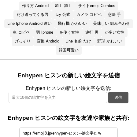
作り方 Android
加工 加工
サイトemoji Combos
だけ送ってくる男
Itzy 公式
カメラ コピペ
意味 手
Line Iphone Android 違い
飛行機 かわいい
美味しい 組み合わせ
車 コピペ
羽 Iphone
を使う女性
連打 男
が多い女性
げっそり
変換 Android
Line 名前 だけ
野球 かわいい
韓国可愛い
Enhypen ヒスンの新しい絵文字を送信
Enhypen ヒスンの新しい絵文字を送信:
送信
Enhypen ヒスンの絵文字を友達や家族と共有: