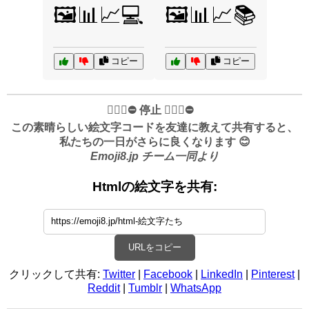
🖼️📊📈💻
🖼️📊📈📚
コピー
コピー
✋🏻🛑⛔️ 停止 ✋🏻🛑⛔️
この素晴らしい絵文字コードを友達に教えて共有すると、
私たちの一日がさらに良くなります 😊
Emoji8.jp チーム一同より
Htmlの絵文字を共有:
URLをコピー
クリックして共有:
Twitter
|
Facebook
|
LinkedIn
|
Pinterest
|
Reddit
|
Tumblr
|
WhatsApp