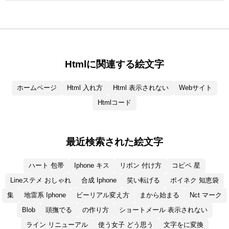
Htmlに関連する絵文字
ホームページ
Html 入れ方
Html 表示されない
Webサイト
Htmlコード
最近検索された絵文字
ハート 包帯
Iphone キス
リボン 付け方
コピペ 星
Lineステメ おしゃれ
合成 Iphone
笑い転げる
ボイネク 知恵袋
集
地雷系 Iphone
ビーリアル変え方
まから始まる
Nct マーク
Blob
頭撫でる
の作り方
ショートメール 表示されない
ライン リニューアル
使う女子 どう思う
文字をに変換