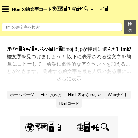
☰
🌍🗺️🖥️📱 🌐🖥️📲🔍 💡📊📈🖥️
Htmlの絵文字コード
検
索
🌍🗺️🖥️📱🌐🖥️📲🔍💡📊📈🖥️Emoji8.jpが特別に選んだ
Htmlの
絵文字
を見つけましょう！ 以下に表示される絵文字を簡
単にコピーして、会話に個性的なアクセントを加えるこ
とができます。 関連する絵文字を最も人気のある順に表
示しました。さらに多くのオプションが欲しいですか？
さらに表示
他のカテゴリを探索して、新しい方法で
Htmlを絵文字で
表現
する方法を見つけましょう。
ホームページ
Html 入れ方
Html 表示されない
Webサイト
Htmlコード
🌍🗺️🖥️📱
🌐🖥️📲🔍