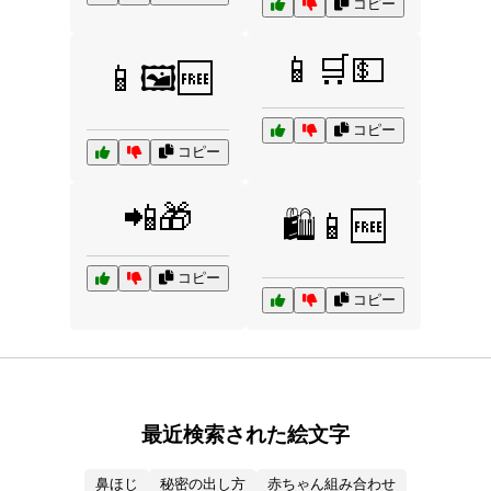
コピー
📱🛒💵
📱🖼️🆓
コピー
コピー
📲🎁
🛍️📱🆓
コピー
コピー
最近検索された絵文字
鼻ほじ
秘密の出し方
赤ちゃん組み合わせ