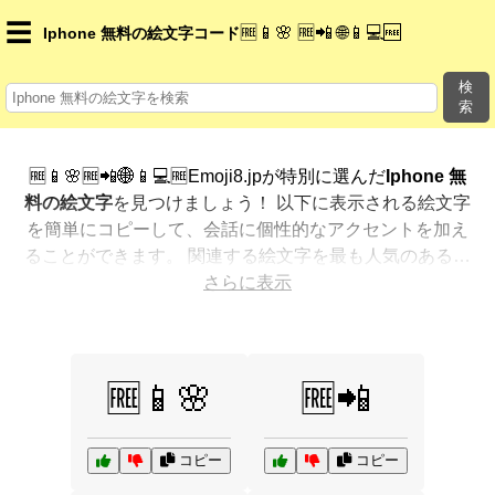
☰
🆓📱🌸 🆓📲 🌐📱💻🆓
Iphone 無料の絵文字コード
検
索
🆓📱🌸🆓📲🌐📱💻🆓Emoji8.jpが特別に選んだ
Iphone 無
料の絵文字
を見つけましょう！ 以下に表示される絵文字
を簡単にコピーして、会話に個性的なアクセントを加え
ることができます。 関連する絵文字を最も人気のある順
に表示しました。さらに多くのオプションが欲しいです
さらに表示
か？ 他のカテゴリを探索して、新しい方法で
Iphone 無
料を絵文字で表現
する方法を見つけましょう。
🆓📱🌸
🆓📲
コピー
コピー