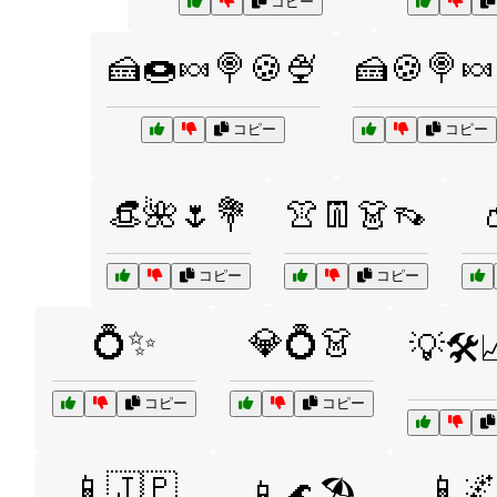
コピー
🍰🍩🍬🍭🍪🍨
🍰🍪🍭🍬
コピー
コピー
👒🌺🌷💐
👚👖👗👡
コピー
コピー
💍✨
💎💍👗
💡🛠️
コピー
コピー
📱🇯🇵
📱🌌
📱🌊🏖️