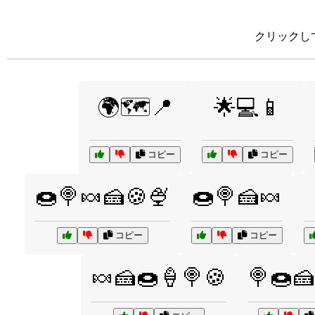
クリックし
🌍🗺️📍
🌟💻📱
コピー
コピー
🍩🍭🍬🍰🍪🍨
🍩🍭🍰🍬
コピー
コピー
🍬🍰🍩🍦🍭🍪
🍭🍩🍰