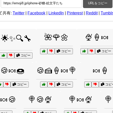
URLをコピー
て共有:
Twitter
|
Facebook
|
LinkedIn
|
Pinterest
|
Reddit
|
Tumblr
🌺🌹🌼
🍨🍦🍬
🌟✨🔍🔧
コピー
コピー
コピー
🍪🍬🍩
🍪🍰🍦🍬🍭
🍬🍦
コピー
コピー
コピ
🍬🍪
🍭🍪🍨
🍭🍬🍨
🍭