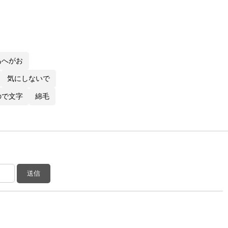
あへがお
気にしないで
ので文字
綿毛
送信