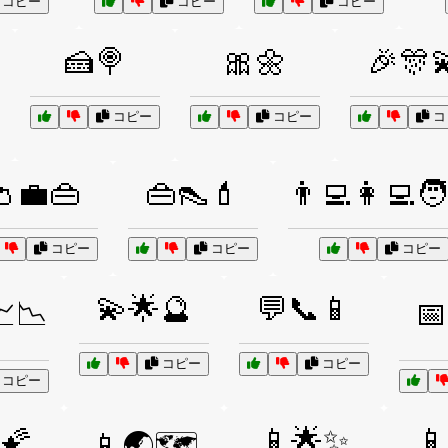
コピー
コピー
コピー
🍰🍭
🎀🌼
🎉🎊
コピー
コピー
コ
👛💼👜
👜👠💄
👨‍💻👩‍💻🧑
コピー
コピー
コピー
💫🌟🔮
💬📞📱
📈📉
📅
コピー
コピー
コピー
🌠
📱🌟✨
📱
📱🌏🗺️