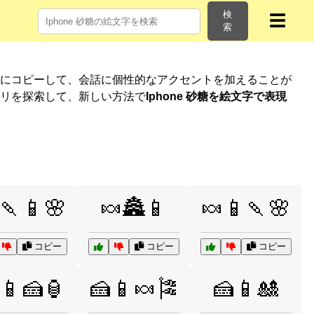
検
☰
索
単にコピーして、会話に個性的なアクセントを加えることが
ゴリを探索して、新しい方法で
Iphone 砂糖を絵文字で表現
🍡📱🌸
🍬🏯📱
🍬📱🍡🌸
コピー
コピー
コピー
📱🍰🏮
🍰📱🍬🎏
🍰📱🎎