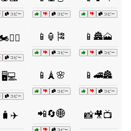
コピー
コピー
コピー
📱🏮🎏
📱🏯🗻
️🚵‍♀️
コピー
コピー
コピー
📱🗼🌸
📱🚄🏯
🖥️💻
コピー
コピー
コピー
📲🔄🌐
🧳✈️
📸🎥📺
コピー