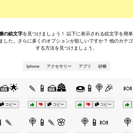
 砂糖の絵文字
を見つけましょう！ 以下に表示される絵文字を簡
ました。さらに多くのオプションが欲しいですか？ 他のカテ
する方法を見つけましょう。
Iphone
アクセサリー
アプリ
砂糖
🍰🌟
🍡📱🍰🏯
🍩📱🍭🎉
🍬
コピー
コピー
コピー
🍡
🍭📱🍡🌸
🍭📱🍬
🍭