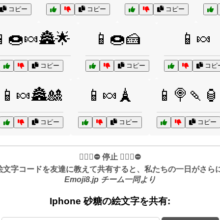
コピー
コピー
コピー
🍩🍬🏯🌟
📱🍩🍰
📱🍬
コピー
コピー
コピ
📱🍬🏯🎎
📱🍬🗼
📱🍭🍡🏮
コピー
コピー
コピー
✋🏻🛑⛔️ 停止 ✋🏻🛑⛔️
絵文字コードを友達に教えて共有すると、私たちの一日がさらに良
Emoji8.jp チーム一同より
Iphone 砂糖の絵文字を共有: