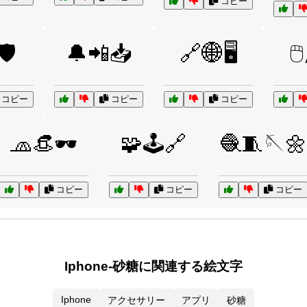
コピー
🛡️
🔔📲📥
🔗🌐🖥️
🖱
コピー
コピー
コピー
🧢👒🕶️
🧩🕹️🔗
🧶🧵🪡🌼
コピー
コピー
コピー
Iphone-砂糖に関連する絵文字
Iphone
アクセサリー
アプリ
砂糖