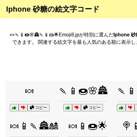
Iphone 砂糖の絵文字コード
🍬🍡📱🍩🌸🏯🍡📱🍰🌟Emoji8.jpが特別に選んだ
Iphone
できます。 関連する絵文字を最も人気のある順に表示し
🍬
🍡📱🍩🌸🏯
🍡📱
コピー
コピー
🍬📱🍡🏯🎎
🍬📱🍩🌟
🍭