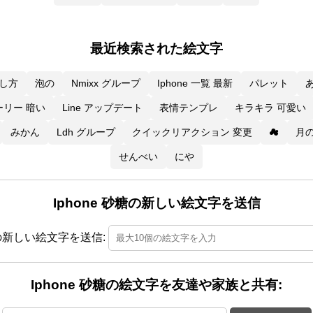
最近検索された絵文字
出し方
泡の
Nmixx グループ
Iphone 一覧 最新
パレット
ーリー 暗い
Line アップデート
表情テンプレ
キラキラ 可愛い
☁
みかん
Ldh グループ
クイックリアクション 変更
月
せんべい
にや
Iphone 砂糖の新しい絵文字を送信
砂糖の新しい絵文字を送信:
Iphone 砂糖の絵文字を友達や家族と共有: