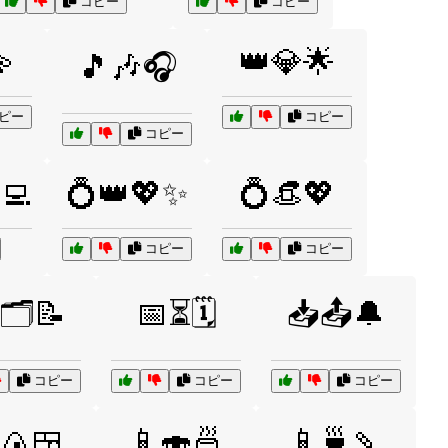
コピー
コピー

👑💎🌟
🎵🎶🎧
ピー
コピー
コピー
‍💻
💍👑💖✨
💍👒💖
コピー
コピー
🗂️📝
📅⏳🗓️
📥📤🔔
コピー
コピー
コピー
🍙🍱
📱🍣🍜
📱🍵🍡