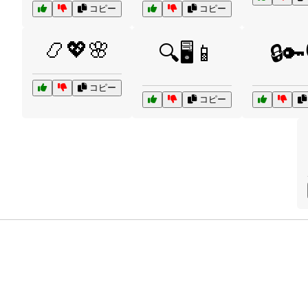
コピー
コピー
📿💖🌸
🔍🖥️📱
🔒🔑
コピー
コピー