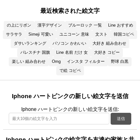
最近検索された絵文字
の上にリボン
漢字デザイン
ブルーロック 一覧
Line おすすめ
サラサラ
Simeji 可愛い
ユニコーン 意味
文スト
韓国コピペ
ダサいランキング
パソコン かわいい
大好き 組み合わせ
パレスチナ 国旗
Line 名前 だけ 女
大好き コピー
楽しい 組み合わせ
Omg
インスタ フィルター
野球 白黒
で絵 コピペ
Iphone ハートピンクの新しい絵文字を送信
Iphone ハートピンクの新しい絵文字を送信:
送信
Iphone ハートピンクの絵文字を友達や家族と共