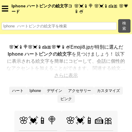
Iphone ハートピンクの絵文字コ
🌸💓📱🍭 🌸💓📱🍰🎀 🌸💗
☰
📱🍧
ード
検
索
🌸💓📱🍭🌸💓📱🍰🎀🌸💗📱🍧Emoji8.jpが特別に選んだ
Iphone ハートピンクの絵文字
を見つけましょう！ 以下
に表示される絵文字を簡単にコピーして、会話に個性的
なアクセントを加えることができます。 関連する絵文字
を最も人気のある順に表示しました。さらに多くのオプ
さらに表示
ションが欲しいですか？ 他のカテゴリを探索して、新し
い方法で
Iphone ハートピンクを絵文字で表現
する方法
ハート
Iphone
デザイン
アクセサリー
カスタマイズ
を見つけましょう。
ピンク
🌸💓📱🍭
🌸💓📱🍰🎀