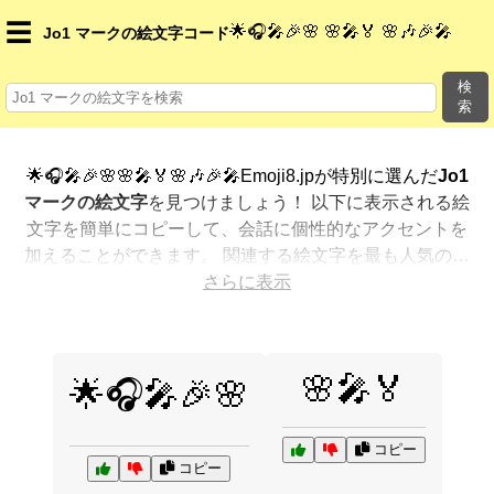
☰
🌟🎧🎤🎉🌸 🌸🎤🏅 🌸🎶🎉🎤
Jo1 マークの絵文字コード
検
索
🌟🎧🎤🎉🌸🌸🎤🏅🌸🎶🎉🎤Emoji8.jpが特別に選んだ
Jo1
マークの絵文字
を見つけましょう！ 以下に表示される絵
文字を簡単にコピーして、会話に個性的なアクセントを
加えることができます。 関連する絵文字を最も人気のあ
る順に表示しました。さらに多くのオプションが欲しい
さらに表示
ですか？ 他のカテゴリを探索して、新しい方法で
Jo1 マ
ークを絵文字で表現
する方法を見つけましょう。
🌸🎤🏅
🌟🎧🎤🎉🌸
コピー
コピー