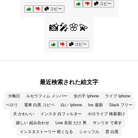
コピー
コピー
📸🎤🌸💫
コピー
最近検索された絵文字
大晦日
ルセラフィム メンバー
女の子 Iphone
ライブ Iphone
ペロリ
電車 白黒 コピペ
白い Iphone
Ios 最新
Slack フリー
犬 かわいい
インスタ 白フィルター
ホロライブ 検索避け
嬉しい 組み合わせ
Line 名前 だけ 男
サンリオ で表す
インスタストーリー 暗くなる
シャッフル
雲 白黒