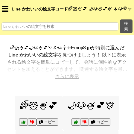
☰
🌈🐹🍧💕 🌙🐶🍧💕🎊 🌷🐶🍭✨
Line かわいいの絵文字コード
検
索
🌈🐹🍧💕🌙🐶🍧💕🎊🌷🐶🍭✨Emoji8.jpが特別に選んだ
Line かわいいの絵文字
を見つけましょう！ 以下に表示
される絵文字を簡単にコピーして、会話に個性的なアク
セントを加えることができます。 関連する絵文字を最も
人気のある順に表示しました。さらに多くのオプション
さらに表示
が欲しいですか？ 他のカテゴリを探索して、新しい方法
で
Line かわいいを絵文字で表現
する方法を見つけまし
ょう。
🌈🐹🍧💕
🌙🐶🍧💕🎊
コピー
コピー