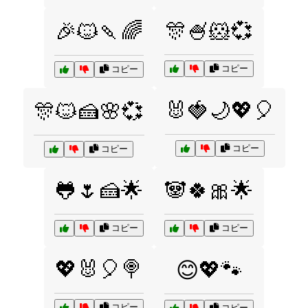
🎊🍧🐹💞
🎉🐱🍡🌈
コピー
コピー
🐰🍓🌙💖🎈
🎊🐱🍰🌸💞
コピー
コピー
🐸🌷🍰🌟
🐼🍀🎀🌟
コピー
コピー
💖🐰🎈🍭
😊💖🐾
コピー
コピー