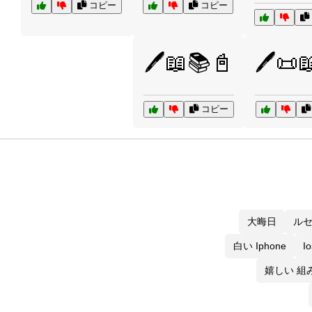
コピー
コピー
🖊️📖📚📓
🖊️📜
コピー
大晦日
ルセ
白い Iphone
I
嬉しい 組