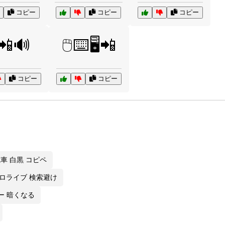
コピー
コピー
コピー
️📲🔊
🖱️⌨️🖥️📲
コピー
コピー
車 白黒 コピペ
ロライブ 検索避け
ー 暗くなる