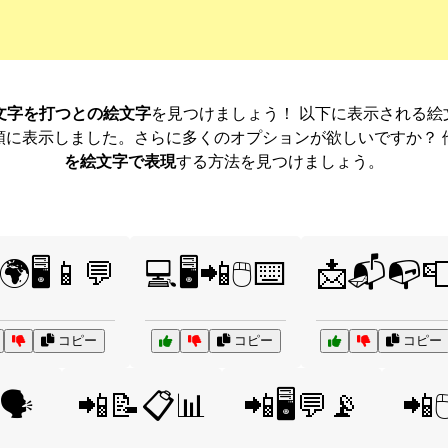
e 文字を打つとの絵文字
を見つけましょう！ 以下に表示される
順に表示しました。さらに多くのオプションが欲しいですか？ 
を絵文字で表現
する方法を見つけましょう。
🌍🖥️📱💬
💻🖥️📲🖱️⌨️
📩📬📭
コピー
コピー
コピー
🗣️
📲📝📋📊
📲🖥️💬📡
📲