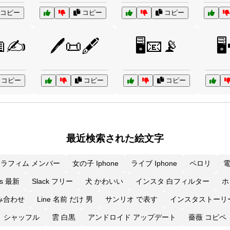
コピー
コピー
コピー
📖✍️
🖊️📜🖋️
🖥️📧📡
🖥
コピー
コピー
コピー
最近検索された絵文字
ラフィム メンバー
女の子 Iphone
ライブ Iphone
ペロリ
電
os 最新
Slack フリー
犬 かわいい
インスタ 白フィルター
ホ
み合わせ
Line 名前 だけ 男
サンリオ で表す
インスタストーリ
シャッフル
雲 白黒
アンドロイド アップデート
薔薇 コピペ