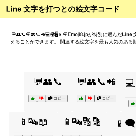
Line 文字を打つとの絵文字コード
💬👥📞💬👥📞📲💻🌍🖥️📱💬Emoji8.jpが特別に選んだ
Lin
えることができます。 関連する絵文字を最も人気のある
💬👥📞
💬👥📞📲
💻
コピー
コピー
📱🔤📖
📱🔤🔠🔡
📱🗨️