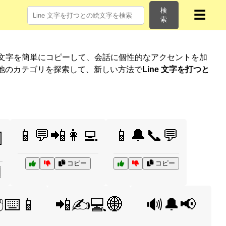
検
☰
索
絵文字を簡単にコピーして、会話に個性的なアクセントを加
他のカテゴリを探索して、新しい方法で
Line 文字を打つと
📱💬📲👩‍💻
📱🔔📞💬

コピー
コピー
️⌨️📱
📲✍️💻🌐
🔊🔔📢