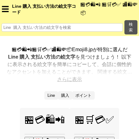
🏪💳🛍️📲 🏪🛒💳✅ 🏬🛍️💸
Line 購入 支払い方法の絵文字コ
☰
ード
📦
検
索
🏪💳🛍️📲🏪🛒💳✅🏬🛍️💸📦Emoji8.jpが特別に選んだ
Line 購入 支払い方法の絵文字
を見つけましょう！ 以下
に表示される絵文字を簡単にコピーして、会話に個性的
なアクセントを加えることができます。 関連する絵文字
を最も人気のある順に表示しました。さらに多くのオプ
さらに表示
ションが欲しいですか？ 他のカテゴリを探索して、新し
い方法で
Line 購入 支払い方法を絵文字で表現
する方法
Line
購入
ポイント
を見つけましょう。
🏪💳🛍️📲
🏪🛒💳✅