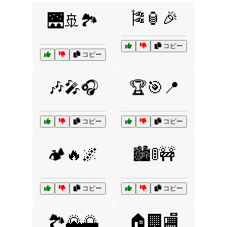
🎏🏮🎉
🌉🚢🏞️
コピー
コピー
🎶🎤🎧
🏆🎯📍
コピー
コピー
🏕️🔥🌌
🏙️🚦🚧
コピー
コピー
🏞️🌄🌅
🏠🏢🏬