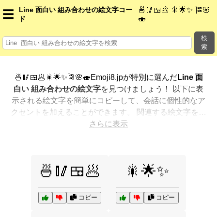
Line 面白い 組み合わせの絵文字コー
🍜🥢🍱🥟 🎇🌟✨ 🎏🌸
☰
🍣
ド
検
索
🍜🥢🍱🥟🎇🌟✨🎏🌸🍣Emoji8.jpが特別に選んだ
Line 面
白い 組み合わせの絵文字
を見つけましょう！ 以下に表
示される絵文字を簡単にコピーして、会話に個性的なア
クセントを加えることができます。 関連する絵文字を最
も人気のある順に表示しました。さらに多くのオプショ
さらに表示
ンが欲しいですか？ 他のカテゴリを探索して、新しい方
法で
Line 面白い 組み合わせを絵文字で表現
する方法を
見つけましょう。
🍜🥢🍱🥟
🎇🌟✨
コピー
コピー