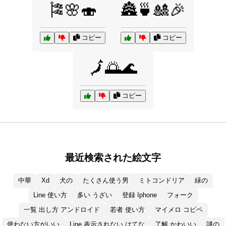
🎏🌸🍣
🏯🍵🎎🎉
コピー
コピー
🗾🌅🌊
コピー
最近検索された絵文字
中華
Xd
犬の
たくさん使う男
ミトコンドリア
緑の
Line 使い方
多い うざい
登録 Iphone
フォーク
一覧 出し方 アンドロイド
若者 使い方
マイメロ コピペ
使わない方がいい
Line 表示されない はてな
了解 かわいい
謎の