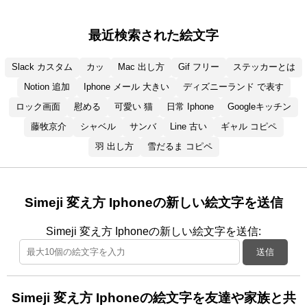
最近検索された絵文字
Slack カスタム
カッ
Mac 出し方
Gif フリー
ステッカーとは
Notion 追加
Iphone メール 大きい
ディズニーランド で表す
ロック画面
慰める
可愛い 猫
日常 Iphone
Googleキッチン
藤牧京介
シャベル
サンバ
Line 古い
ギャル コピペ
羽 出し方
雪だるま コピペ
Simeji 変え方 Iphoneの新しい絵文字を送信
Simeji 変え方 Iphoneの新しい絵文字を送信:
送信
Simeji 変え方 Iphoneの絵文字を友達や家族と共