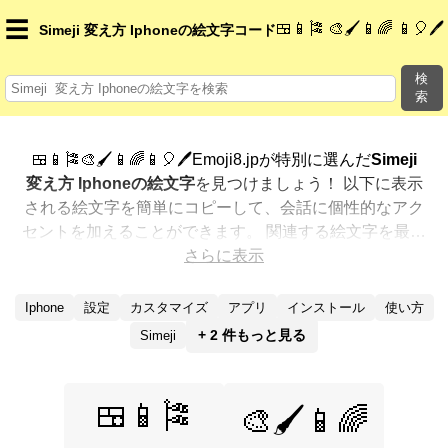
☰
🍱📱🎏 🎨🖌️📱🌈 📱🎈🖊️
Simeji 変え方 Iphoneの絵文字コード
検
索
🍱📱🎏🎨🖌️📱🌈📱🎈🖊️Emoji8.jpが特別に選んだ
Simeji
変え方 Iphoneの絵文字
を見つけましょう！ 以下に表示
される絵文字を簡単にコピーして、会話に個性的なアク
セントを加えることができます。 関連する絵文字を最も
人気のある順に表示しました。さらに多くのオプション
さらに表示
が欲しいですか？ 他のカテゴリを探索して、新しい方法
で
Simeji 変え方 Iphoneを絵文字で表現
する方法を見つ
Iphone
設定
カスタマイズ
アプリ
インストール
使い方
けましょう。
+ 2 件もっと見る
Simeji
🍱📱🎏
🎨🖌️📱🌈