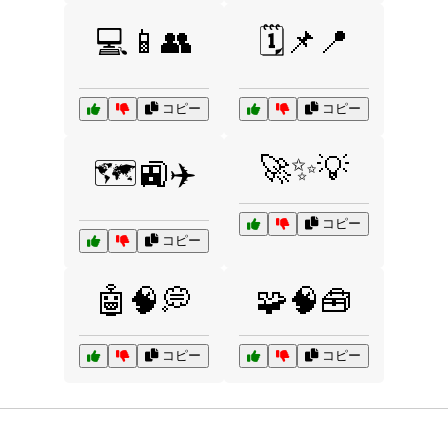
💻📱👥
🗓️📌📍
コピー
コピー
🚀✨💡
🗺️🚉✈️
コピー
コピー
🤖🧠💭
🧩🧠🧰
コピー
コピー