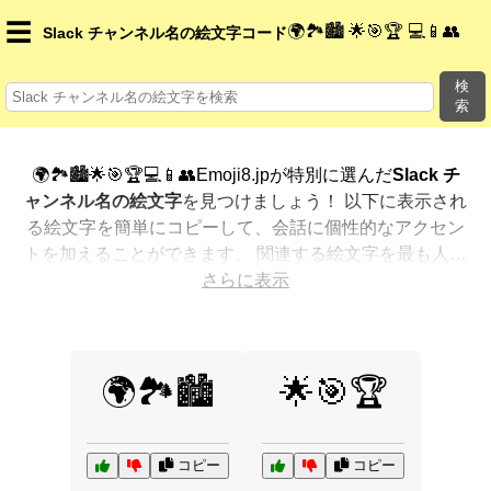
☰
🌍🏞️🏙️ 🌟🎯🏆 💻📱👥
Slack チャンネル名の絵文字コード
検
索
🌍🏞️🏙️🌟🎯🏆💻📱👥Emoji8.jpが特別に選んだ
Slack チ
ャンネル名の絵文字
を見つけましょう！ 以下に表示され
る絵文字を簡単にコピーして、会話に個性的なアクセン
トを加えることができます。 関連する絵文字を最も人気
のある順に表示しました。さらに多くのオプションが欲
さらに表示
しいですか？ 他のカテゴリを探索して、新しい方法で
Slack チャンネル名を絵文字で表現
する方法を見つけま
しょう。
🌍🏞️🏙️
🌟🎯🏆
コピー
コピー