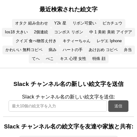
最近検索された絵文字
オタク 組み合わせ
Y2k 星
リボン可愛い
ピカチュウ
Ios18 大きい
2個連続
コンボス リボン
中 1 美術 美術 アイデア
クイズ 食べ物答え付き
キティーちゃん
レゲエ Iphone
かわいい 無料コピペ
病み
ハートの手
あけおめ コピペ
弁当
てへ
ぺこ
キス 心理 女性
特殊 顔
Slack チャンネル名の新しい絵文字を送信
Slack チャンネル名の新しい絵文字を送信:
送信
Slack チャンネル名の絵文字を友達や家族と共有: