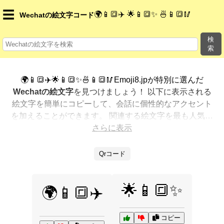
☰
🌍📱🔳✈️ 🌟📱🔳✨ 🍜📱🔳🥢
Wechatの絵文字コード
検
索
🌍📱🔳✈️🌟📱🔳✨🍜📱🔳🥢Emoji8.jpが特別に選んだ
Wechatの絵文字
を見つけましょう！ 以下に表示される
絵文字を簡単にコピーして、会話に個性的なアクセント
を加えることができます。 関連する絵文字を最も人気の
ある順に表示しました。さらに多くのオプションが欲し
さらに表示
いですか？ 他のカテゴリを探索して、新しい方法で
Wechatを絵文字で表現
する方法を見つけましょう。
Qrコード
🌟📱🔳✨
🌍📱🔳✈️
コピー