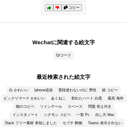
コピー
Wechatに関連する絵文字
Qrコード
最近検索された絵文字
白 かわいい
Iphone追加
普段使わないのに 男性
銃 コピー
ビックリマーク かわいい
あくねこ
割れたハート 白黒
最高 海外
猫のコピペ
ツインテール
スペース
問題 答え付き
インスタノート
シナモン コピペ
一覧 Pc
出し方 Mac
Slack フリー素材 承知しました
セブチ 動物
Teams 表示されない