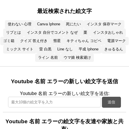
最近検索された絵文字
使わない 心理
Canva Iphone
死にたい
インスタ 保存マーク
リプとは
インスタ 自分でコメント なぜ
栗
インスタおしゃれ
ゴミ箱
クイズ 答え付き
彗星
キティちゃん コピペ
電源マーク
ミックス サイト
雷 白黒
Line なし
平成 Iphone
きゅるるん
ライン 名前
ウマ娘 検索避け
Youtube 名前 エラーの新しい絵文字を送信
Youtube 名前 エラーの新しい絵文字を送信:
送信
Youtube 名前 エラーの絵文字を友達や家族と共
有: