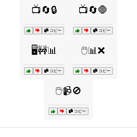
📺🔄🔒
📺🔄🛑
コピー
コピー
🖥️🚧📊
🖱️📊❌
コピー
コピー
🖱️📹🚫
コピー