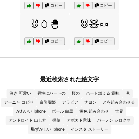
コピー
コピー
🐰🥚🐣
🐰🧸🍬
コピー
コピー
最近検索された絵文字
泣き 可愛い
異性にハートの
桜の
ハート燃える 意味
滝
アーニャ コピペ
白岩瑠姫
アラビア
ナヨン
とを組み合わせる
かわいい Iphone
ボール 白黒
黄色 組み合わせ
世界
アンドロイド 出し方
探偵
アボカド意味
バーノン シロクマ
恥ずかしい Iphone
インスタ ストーリー