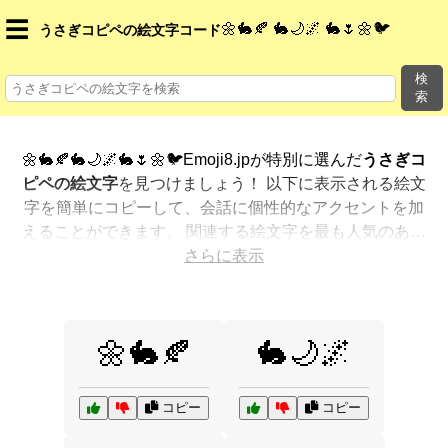
☰
🌼🐇🍂 🐇🌙🌌 🐇🌷🌼🐦
うさぎコピペの絵文字コード
検
索
🌼🐇🍂🐇🌙🌌🐇🌷🌼🐦Emoji8.jpが特別に選んだ
うさぎコ
ピペの絵文字
を見つけましょう！ 以下に表示される絵文
字を簡単にコピーして、会話に個性的なアクセントを加
えることができます。 関連する絵文字を最も人気のある
順に表示しました。さらに多くのオプションが欲しいで
さらに表示
すか？ 他のカテゴリを探索して、新しい方法で
うさぎコ
ピペを絵文字で表現
する方法を見つけましょう。
🌼🐇🍂
🐇🌙🌌
コピー
コピー