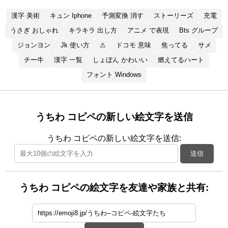
漢字 美術
キュン Iphone
予測変換 消す
ストーリーズ
充電
うさぎ おしゃれ
キラキラ 出し方
アニメ で表現
Bts グループ
ジョンヨン
Jk 使い方
⚠
ドコモ 意味
焦ってる
サメ
チー牛
漢字 一覧
しょぼん かわいい
燃えてるハート
フォント Windows
うちわ コピペの新しい絵文字を送信
うちわ コピペの新しい絵文字を送信:
送信
うちわ コピペの絵文字を友達や家族と共有: