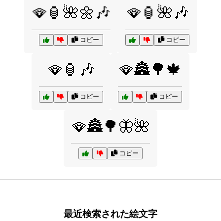
🪭🏮🌺🌼🎶
🪭🏮🌺🎶
コピー
コピー
🪭🏮🎶
🪭🏯🌳🍁
コピー
コピー
🪭🏯🌳🦋🌺
コピー
最近検索された絵文字