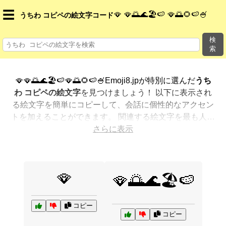
☰
🪭 🪭🌅🌊🏖️🍉 🪭🌅🌻🍉🍧
うちわ コピペの絵文字コード
検
索
🪭🪭🌅🌊🏖️🍉🪭🌅🌻🍉🍧Emoji8.jpが特別に選んだ
うち
わ コピペの絵文字
を見つけましょう！ 以下に表示され
る絵文字を簡単にコピーして、会話に個性的なアクセン
トを加えることができます。 関連する絵文字を最も人気
のある順に表示しました。さらに多くのオプションが欲
さらに表示
しいですか？ 他のカテゴリを探索して、新しい方法で
う
ちわ コピペを絵文字で表現
する方法を見つけましょう。
🪭
🪭🌅🌊🏖️🍉
コピー
コピー