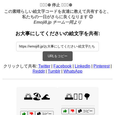
✋🏻🛑⛔️ 停止 ✋🏻🛑⛔️
この素晴らしい絵文字コードを友達に教えて共有すると、
私たちの一日がさらに良くなります 😊
Emoji8.jp チーム一同より
お大事にしてくださいの絵文字を共有:
URLをコピー
クリックして共有:
Twitter
|
Facebook
|
LinkedIn
|
Pinterest
|
Reddit
|
Tumblr
|
WhatsApp
🌅🏖️🌊
🌅🚶‍♂️🌳
コピー
コピー