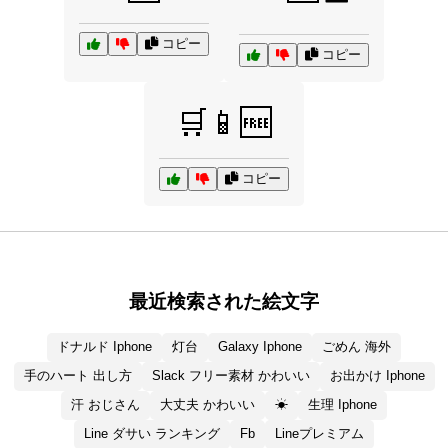
コピー
コピー
🛒📱🆓
コピー
最近検索された絵文字
ドナルド Iphone
灯台
Galaxy Iphone
ごめん 海外
手のハート 出し方
Slack フリー素材 かわいい
お出かけ Iphone
汗 おじさん
大丈夫 かわいい
☀
生理 Iphone
Line ダサい ランキング
Fb
Lineプレミアム