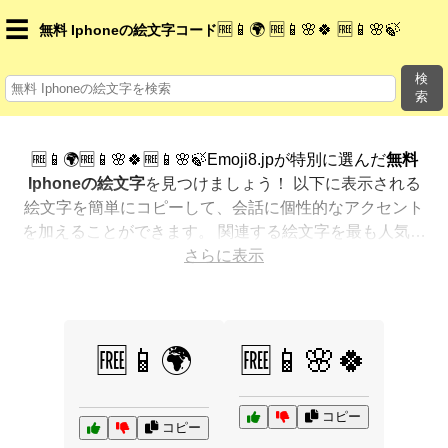
☰
🆓📱🌍 🆓📱🌸🍀 🆓📱🌸🍃
無料 Iphoneの絵文字コード
検
索
🆓📱🌍🆓📱🌸🍀🆓📱🌸🍃Emoji8.jpが特別に選んだ
無料
Iphoneの絵文字
を見つけましょう！ 以下に表示される
絵文字を簡単にコピーして、会話に個性的なアクセント
を加えることができます。 関連する絵文字を最も人気の
ある順に表示しました。さらに多くのオプションが欲し
さらに表示
いですか？ 他のカテゴリを探索して、新しい方法で
無料
Iphoneを絵文字で表現
する方法を見つけましょう。
🆓📱🌍
🆓📱🌸🍀
コピー
コピー