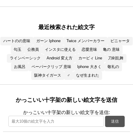
最近検索された絵文字
ハートのの意味
ガーン Iphone
Twice メンバーカラー
ピニャータ
勾玉
公務員
インスタに使える
恋愛意味
亀の 意味
ラインベーシック
Android 変え方
カービィ Line
刀剣乱舞
お風呂
ペーパークリップ 意味
Iphone 大きく
敬礼の
阪神タイガース
♂
なぜ生まれた
かっこいい十字架の新しい絵文字を送信
かっこいい十字架の新しい絵文字を送信:
送信