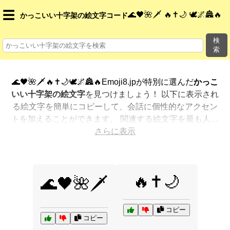
☰
🌊🖤🌺🗡️ 🔥✝️🌙 🕊️🌌🏯🔥
かっこいい十字架の絵文字コード
検
索
🌊🖤🌺🗡️🔥✝️🌙🕊️🌌🏯🔥Emoji8.jpが特別に選んだ
かっこ
いい十字架の絵文字
を見つけましょう！ 以下に表示され
る絵文字を簡単にコピーして、会話に個性的なアクセン
トを加えることができます。 関連する絵文字を最も人気
のある順に表示しました。さらに多くのオプションが欲
さらに表示
しいですか？ 他のカテゴリを探索して、新しい方法で
か
っこいい十字架を絵文字で表現
する方法を見つけましょ
う。
🔥✝️🌙
🌊🖤🌺🗡️
コピー
コピー