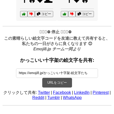
✝️🔥🖤🌊
✝️🖤🔥
コピー
コピー
✋🏻🛑⛔️ 停止 ✋🏻🛑⛔️
この素晴らしい絵文字コードを友達に教えて共有すると、
私たちの一日がさらに良くなります 😊
Emoji8.jp チーム一同より
かっこいい十字架の絵文字を共有:
URLをコピー
クリックして共有:
Twitter
|
Facebook
|
LinkedIn
|
Pinterest
|
Reddit
|
Tumblr
|
WhatsApp