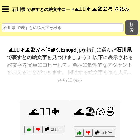
☰
🌊🏊‍♂️🐠 🌊🏖️🐚🍜 🎏🎎🍶
石川県 で表すとの絵文字コード
検
索
🌊🏊‍♂️🐠🌊🏖️🐚🍜🎏🎎🍶Emoji8.jpが特別に選んだ
石川県
で表すとの絵文字
を見つけましょう！ 以下に表示される
絵文字を簡単にコピーして、会話に個性的なアクセント
を加えることができます。 関連する絵文字を最も人気の
ある順に表示しました。さらに多くのオプションが欲し
さらに表示
いですか？ 他のカテゴリを探索して、新しい方法で
石川
県 で表すとを絵文字で表現
する方法を見つけましょう。
🌊🏊‍♂️🐠
🌊🏖️🐚🍜
コピー
コピー