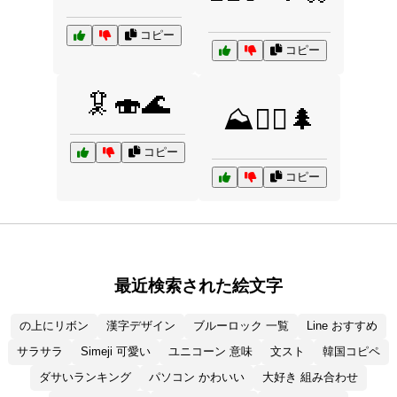
コピー
コピー
🦑🍣🌊
⛰️🚶‍♂️🌲
コピー
コピー
最近検索された絵文字
の上にリボン
漢字デザイン
ブルーロック 一覧
Line おすすめ
サラサラ
Simeji 可愛い
ユニコーン 意味
文スト
韓国コピペ
ダサいランキング
パソコン かわいい
大好き 組み合わせ