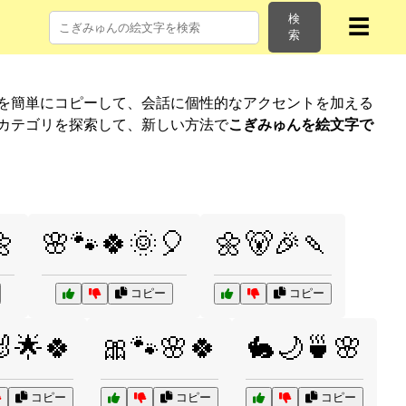
検
☰
索
字を簡単にコピーして、会話に個性的なアクセントを加える
のカテゴリを探索して、新しい方法で
こぎみゅんを絵文字で

🌸🐾🍀🌞🎈
🌼🐻🎉🍡
コピー
コピー
🌟🍀
🎀🐾🌸🍀
🐇🌙🍵🌸
コピー
コピー
コピー