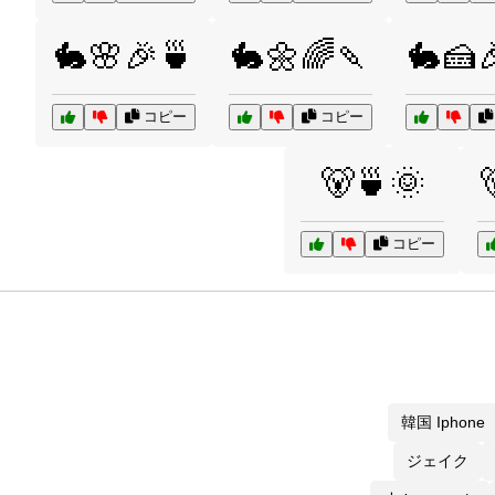
🐇🌸🎉🍵
🐇🌼🌈🍡
🐇🍰
コピー
コピー
🐻🍵🌞
コピー
韓国 Iphone
ジェイク