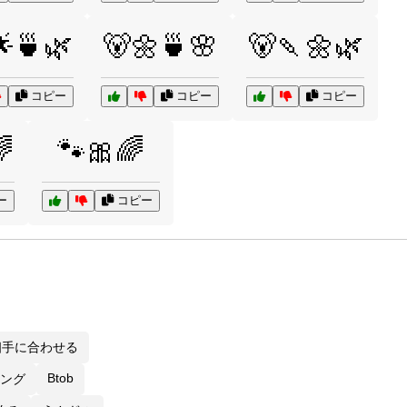
🍵🌿
🐻🌼🍵🌸
🐻🍡🌼🌿
コピー
コピー
コピー

🐾🎀🌈
ー
コピー
 相手に合わせる
Btob
ラング