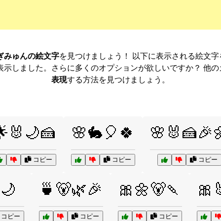
ぎみゅんの絵文字
を見つけましょう！ 以下に表示される絵文
表示しました。さらに多くのオプションが欲しいですか？ 他
表現
する方法を見つけましょう。
🌟🐰🌙🍰
🌸🐇🎈🍀
🌸🐰🍰🎉
コピー
コピー
コピー
🌙
🍵🐻🌿🎉
🎀🌼🐻🍡
🎀
コピー
コピー
コピー