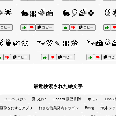
🌟
🐇🎀🌈🍰
🐇🎈🌈🍀
🐰
コピー
コピー
コピー
🐻🍵🌿🌼
🐾🌸🍡🎀🌼
🐾🍰🌞
コピー
コピー
コピ
最近検索された絵文字
ユニバっぽい
夏っぽい
Gboard 履歴 削除
ホモォ
Line
Bmsg
画像をにするアプリ
好きな惣菜発表ドラゴン
海外 ス