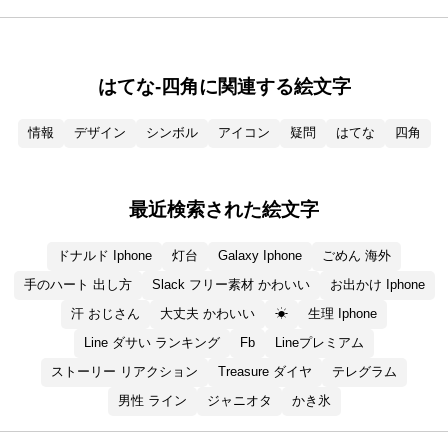
はてな-四角に関連する絵文字
情報
デザイン
シンボル
アイコン
疑問
はてな
四角
最近検索された絵文字
ドナルド Iphone
灯台
Galaxy Iphone
ごめん 海外
手のハート 出し方
Slack フリー素材 かわいい
お出かけ Iphone
汗 おじさん
大丈夫 かわいい
☀
生理 Iphone
Line ダサい ランキング
Fb
Lineプレミアム
ストーリー リアクション
Treasure ダイヤ
テレグラム
男性 ライン
ジャニオタ
かき氷