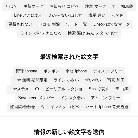
とは？
更新マーク
お知らせ コピペ
注意 マーク
❔
知恵袋
Line どこにある
わからない 出し方
表示 違い
って何
更新されない
ドコモ 削除
ワード 一覧
Lineの はてなマーク
ライン がハテナになる
検索 避け あん スタ で 表す
最近検索された絵文字
野球 Iphone
ポンポン
幸せ Iphone
ディスコ フリー
Line 無料 期間限定
ライン 小さい
ずいずい
写真 加工
Lineステメ
Cr
ビーリアル スクショ
Sns で表す
雫 白黒
Seventeen メンバー
インスタ暗い
アイコン フリー
虹 組み合わせ
³₃
インスタ コピペ
ハート Iphone 背景透過
情報の新しい絵文字を送信