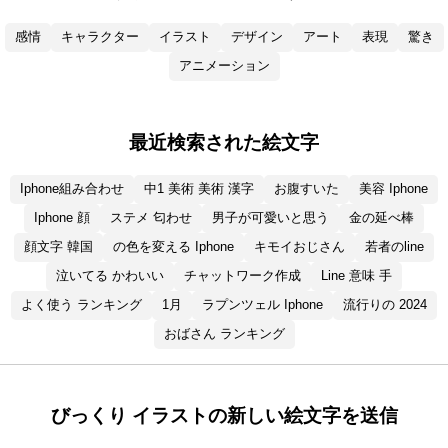
感情
キャラクター
イラスト
デザイン
アート
表現
驚き
アニメーション
最近検索された絵文字
Iphone組み合わせ
中1 美術 美術 漢字
お腹すいた
美容 Iphone
Iphone 顔
ステメ 匂わせ
男子が可愛いと思う
金の延べ棒
顔文字 韓国
の色を変える Iphone
キモイおじさん
若者のline
泣いてる かわいい
チャットワーク作成
Line 意味 手
よく使う ランキング
1月
ラプンツェル Iphone
流行りの 2024
おばさん ランキング
びっくり イラストの新しい絵文字を送信