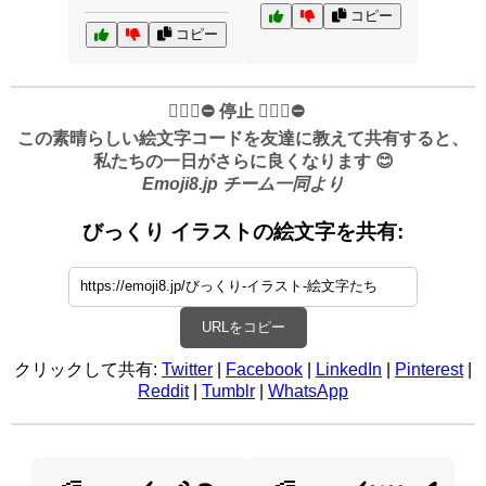
コピー
コピー
✋🏻🛑⛔️ 停止 ✋🏻🛑⛔️
この素晴らしい絵文字コードを友達に教えて共有すると、
私たちの一日がさらに良くなります 😊
Emoji8.jp チーム一同より
びっくり イラストの絵文字を共有:
URLをコピー
クリックして共有:
Twitter
|
Facebook
|
LinkedIn
|
Pinterest
|
Reddit
|
Tumblr
|
WhatsApp