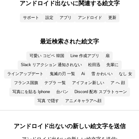
アンドロイド出ないに関連する絵文字
サポート
設定
アプリ
アンドロイド
更新
最近検索された絵文字
可愛い コピペ 韓国
Line 作成アプリ
扇
Slack リアクション 通知されない
松田迅
先輩に
ラインアップデート
鬼滅の刃 一覧
Ai
雪 かわいい
なし 女
フランス国旗
テプラ 一覧
アイフォン新しい
ア へ 顔
写真にを貼る Iphone
台パン
Discord 配布 スプラトゥーン
写真 で隠す
アニメキャラアへ顔
アンドロイド出ないの新しい絵文字を送信