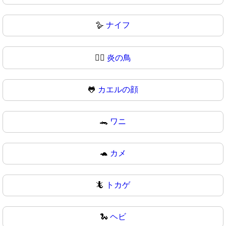
🪿
ナイフ
🐦‍🔥
炎の鳥
🐸
カエルの顔
🐊
ワニ
🐢
カメ
🦎
トカゲ
🐍
ヘビ