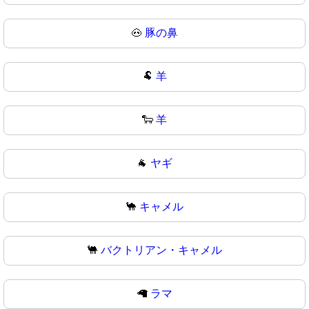
🐽
豚の鼻
🐏
羊
🐑
羊
🐐
ヤギ
🐪
キャメル
🐫
バクトリアン・キャメル
🦙
ラマ