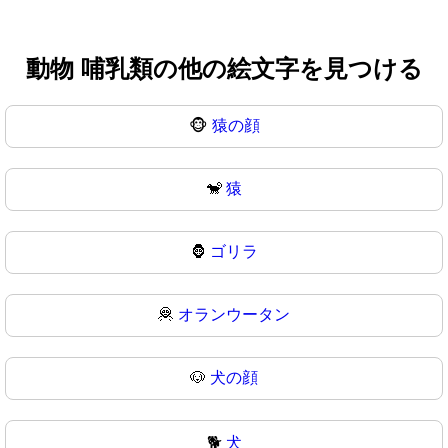
動物 哺乳類の他の絵文字を見つける
🐵
猿の顔
🐒
猿
🦍
ゴリラ
🦧
オランウータン
🐶
犬の顔
🐕
犬