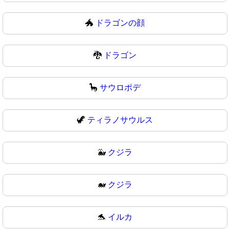
🐲
ドラゴンの顔
🐉
ドラゴン
🦕
サウロポデ
🦖
ティラノサウルス
🐳
クジラ
🐋
クジラ
🐬
イルカ