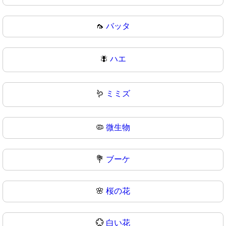
🦟
バッタ
🪰
ハエ
🪱
ミミズ
🦠
微生物
💐
ブーケ
🌸
桜の花
💮
白い花