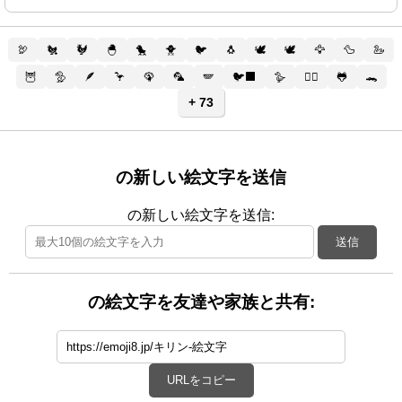
🦃
🐔
🐓
🐣
🐤
🐥
🐦
🐧
🕊️
🕊
🦅
🦆
🦢
🦉
🦤
🪶
🦩
🦚
🦜
🪽
🐦‍⬛
🪿
🐦‍🔥
🐸
🐊
+ 73
の新しい絵文字を送信
の新しい絵文字を送信:
送信
の絵文字を友達や家族と共有:
URLをコピー