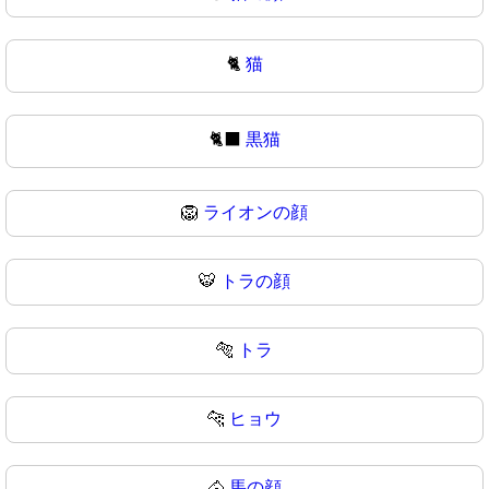
🐈
猫
🐈‍⬛
黒猫
🦁
ライオンの顔
🐯
トラの顔
🐅
トラ
🐆
ヒョウ
🐴
馬の顔