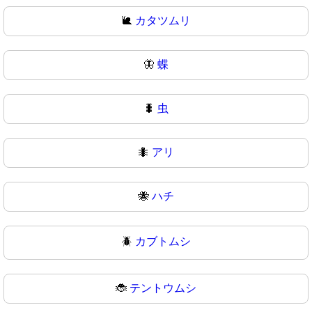
🐌
カタツムリ
🦋
蝶
🐛
虫
🐜
アリ
🐝
ハチ
🪲
カブトムシ
🐞
テントウムシ