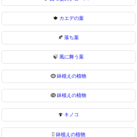
🍁
カエデの葉
🍂
落ち葉
🍃
風に舞う葉
🪹
鉢植えの植物
🪺
鉢植えの植物
🍄
キノコ
🪾
鉢植えの植物