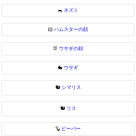
🐀
ネズミ
🐹
ハムスターの顔
🐰
ウサギの顔
🐇
ウサギ
🐿️
シマリス
🐿
リス
🦫
ビーバー