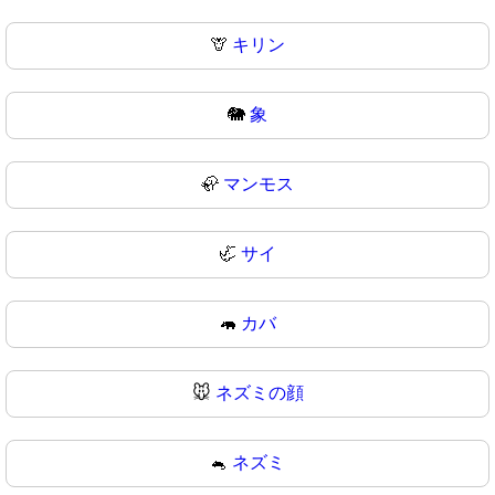
🦒
キリン
🐘
象
🦣
マンモス
🦏
サイ
🦛
カバ
🐭
ネズミの顔
🐁
ネズミ