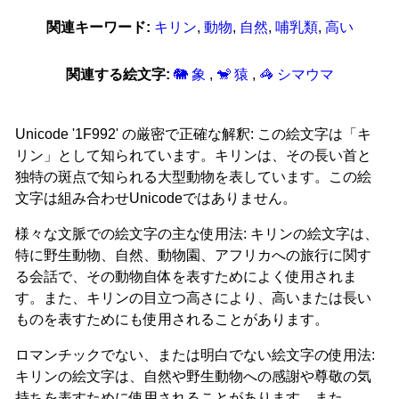
関連キーワード:
キリン
,
動物
,
自然
,
哺乳類
,
高い
関連する絵文字:
🐘 象
,
🐒 猿
,
🦓 シマウマ
Unicode '1F992' の厳密で正確な解釈: この絵文字は「キ
リン」として知られています。キリンは、その長い首と
独特の斑点で知られる大型動物を表しています。この絵
文字は組み合わせUnicodeではありません。
様々な文脈での絵文字の主な使用法: キリンの絵文字は、
特に野生動物、自然、動物園、アフリカへの旅行に関す
る会話で、その動物自体を表すためによく使用されま
す。また、キリンの目立つ高さにより、高いまたは長い
ものを表すためにも使用されることがあります。
ロマンチックでない、または明白でない絵文字の使用法:
キリンの絵文字は、自然や野生動物への感謝や尊敬の気
持ちを表すために使用されることがあります。また、