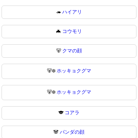
🦔
ハイアリ
🦇
コウモリ
🐻
クマの顔
🐻‍❄️
ホッキョクグマ
🐻‍❄
ホッキョクグマ
🐨
コアラ
🐼
パンダの顔