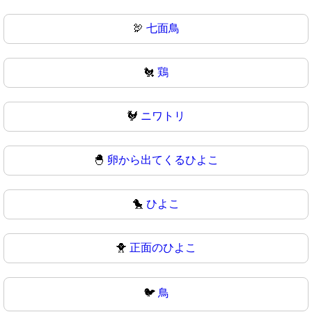
🦃
七面鳥
🐔
鶏
🐓
ニワトリ
🐣
卵から出てくるひよこ
🐤
ひよこ
🐥
正面のひよこ
🐦
鳥