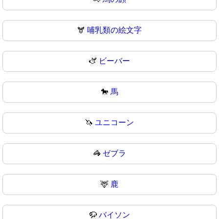
🫎
哺乳類の絵文字
🫏
ビーバー
🐎
馬
🦄
ユニコーン
🦓
ゼブラ
🦌
鹿
🦬
バイソン