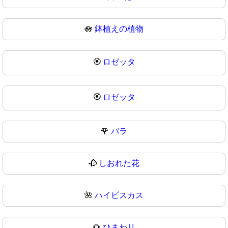
🪷
鉢植えの植物
🏵️
ロゼッタ
🏵
ロゼッタ
🌹
バラ
🥀
しおれた花
🌺
ハイビスカス
🌻
ひまわり