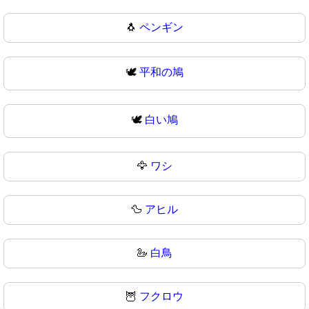
🐧
ペンギン
🕊️
平和の鳩
🕊
白い鳩
🦅
ワシ
🦆
アヒル
🦢
白鳥
🦉
フクロウ