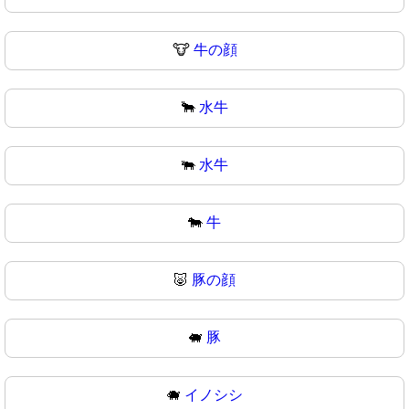
🐮
牛の顔
🐂
水牛
🐃
水牛
🐄
牛
🐷
豚の顔
🐖
豚
🐗
イノシシ