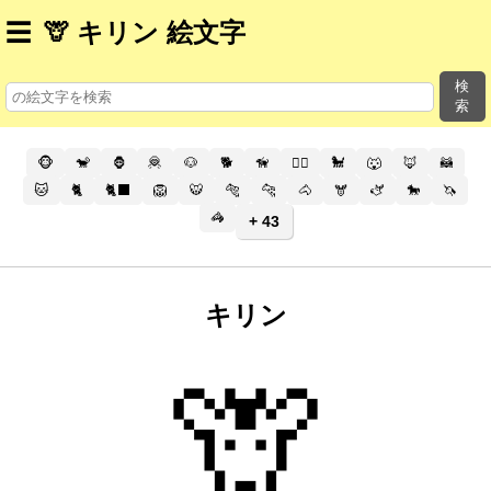
☰
🦒 キリン 絵文字
検
索
🐵
🐒
🦍
🦧
🐶
🐕
🦮
🐕‍🦺
🐩
🐺
🦊
🦝
🐱
🐈
🐈‍⬛
🦁
🐯
🐅
🐆
🐴
🫎
🫏
🐎
🦄
🦓
+ 43
キリン
🦒