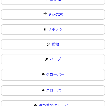
🌴
ヤシの木
🌵
サボテン
🌾
稲穂
🌿
ハーブ
☘️
クローバー
☘
クローバー
🍀
四つ葉のクローバー