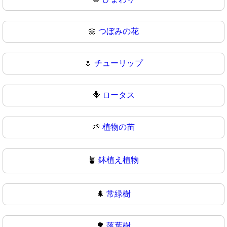
🌼
つぼみの花
🌷
チューリップ
🪻
ロータス
🌱
植物の苗
🪴
鉢植え植物
🌲
常緑樹
🌳
落葉樹