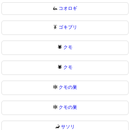
🦗
コオロギ
🪳
ゴキブリ
🕷️
クモ
🕷
クモ
🕸️
クモの巣
🕸
クモの巣
🦂
サソリ