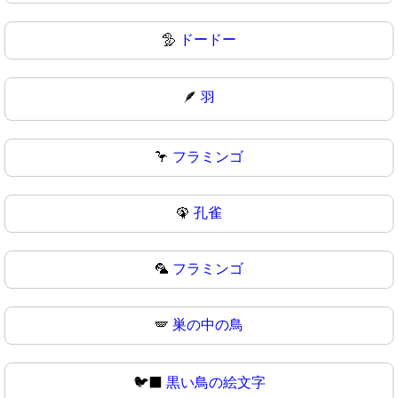
🦤
ドードー
🪶
羽
🦩
フラミンゴ
🦚
孔雀
🦜
フラミンゴ
🪽
巣の中の鳥
🐦‍⬛
黒い鳥の絵文字