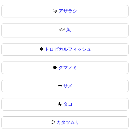
🦭
アザラシ
🐟
魚
🐠
トロピカルフィッシュ
🐡
クマノミ
🦈
サメ
🐙
タコ
🐚
カタツムリ