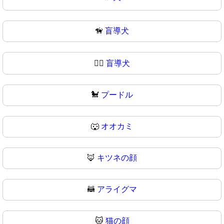
🦮
盲導犬
🐕‍🦺
盲導犬
🐩
プードル
🐺
オオカミ
🦊
キツネの顔
🦝
アライグマ
🐱
猫の顔