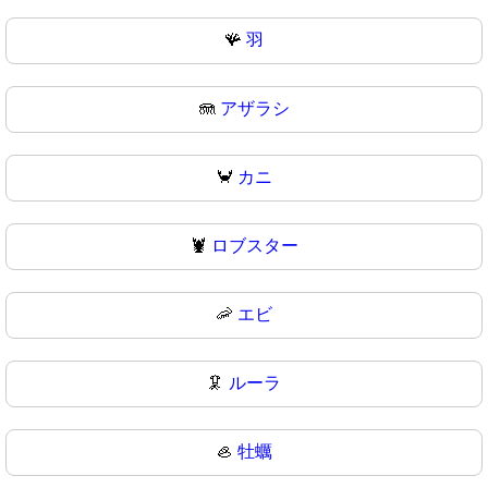
🪸
羽
🪼
アザラシ
🦀
カニ
🦞
ロブスター
🦐
エビ
🦑
ルーラ
🦪
牡蠣