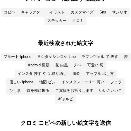
コピペ
キャラクター
イラスト
カスタマイズ
Sns
サンリオ
ステッカー
クロミ
最近検索された絵文字
フルート Iphone
ヨシタケシンスケ Line
ラプンツェル で 表す
麦
Android 更新
花 白黒
えへ
可愛い 羽
インスタ 押す やつ 取り消し
風鈴
アップル 出し方
優しい Iphone
地図 ピン
インスタストーリー 薄い
フェラ
ひし形
首を横に振る
ご冥福をお祈りします
いいこいいこ
ギャルピ
クロミ コピペの新しい絵文字を送信