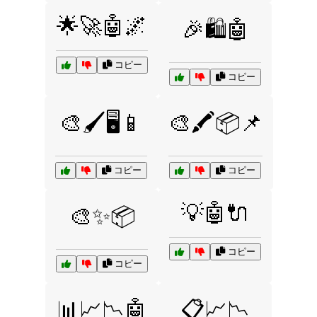
🌟🚀🤖🌌
🎉🛍️🤖
コピー
コピー
🎨🖌️🖥️📱
🎨🖍️📦📌
コピー
コピー
💡🤖🔌
🎨✨📦
コピー
コピー
📊📈📉🤖
📋📈📉