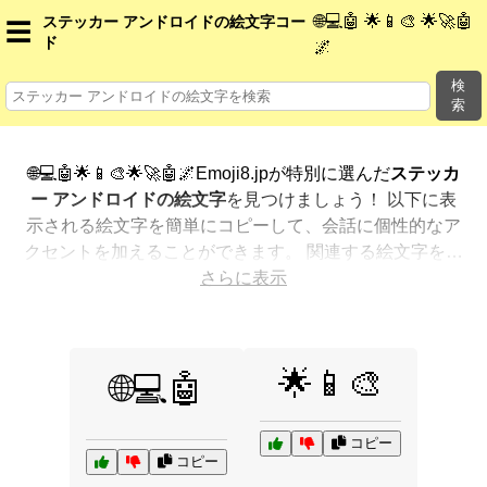
🌐💻🤖 🌟📱🎨 🌟🚀🤖
ステッカー アンドロイドの絵文字コー
☰
ド
🌌
検
索
🌐💻🤖🌟📱🎨🌟🚀🤖🌌Emoji8.jpが特別に選んだ
ステッカ
ー アンドロイドの絵文字
を見つけましょう！ 以下に表
示される絵文字を簡単にコピーして、会話に個性的なア
クセントを加えることができます。 関連する絵文字を最
も人気のある順に表示しました。さらに多くのオプショ
さらに表示
ンが欲しいですか？ 他のカテゴリを探索して、新しい方
法で
ステッカー アンドロイドを絵文字で表現
する方法を
見つけましょう。
🌟📱🎨
🌐💻🤖
コピー
コピー