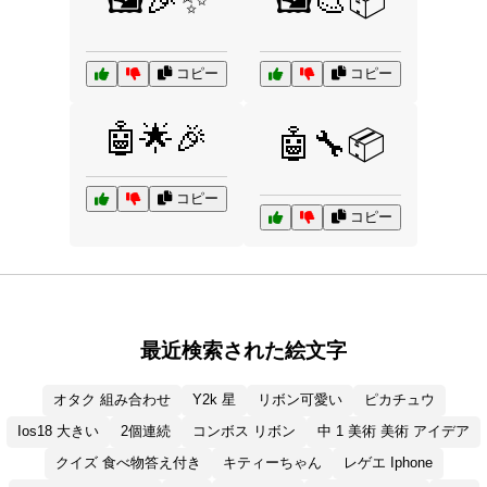
🖼️🎉✨
🖼️🎨📦
コピー
コピー
🤖🌟🎉
🤖🔧📦
コピー
コピー
最近検索された絵文字
オタク 組み合わせ
Y2k 星
リボン可愛い
ピカチュウ
Ios18 大きい
2個連続
コンボス リボン
中 1 美術 美術 アイデア
クイズ 食べ物答え付き
キティーちゃん
レゲエ Iphone