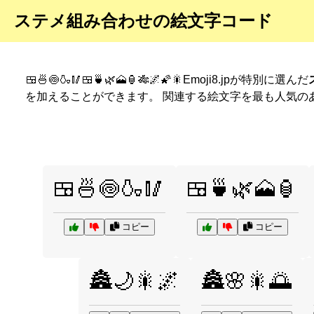
ステメ組み合わせの絵文字コード
🍱🍜🍥🍶🥢🍱🍵🌿🗻🏮🎋🌌🌠🎇Emoji8.jpが特別に選んだ
を加えることができます。 関連する絵文字を最も人気の
🍱🍜🍥🍶🥢
🍱🍵🌿🗻🏮
コピー
コピー
🏯🌙🎇🌌
🏯🌸🎇🌅