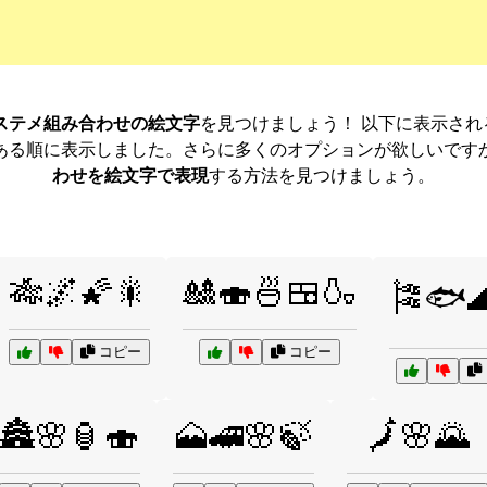
ステメ組み合わせの絵文字
を見つけましょう！ 以下に表示さ
ある順に表示しました。さらに多くのオプションが欲しいです
わせを絵文字で表現
する方法を見つけましょう。
🎋🌌🌠🎇
🎎🍣🍜🍱🍶
🎏🐟🌊
コピー
コピー
🏯🌸🏮🍣
🗻🚄🌸🍃
🗾🌸🌄