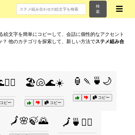
検
☰
索
れる絵文字を簡単にコピーして、会話に個性的なアクセント
か？ 他のカテゴリを探索して、新しい方法で
ステメ組み合
🏮🍡🍵🌙
🏄‍♂️
🏖️🐚🌊☀️
コピー
コピー
コピー
🗾🌸🍃🌄
🗾🍵🧘‍♂️