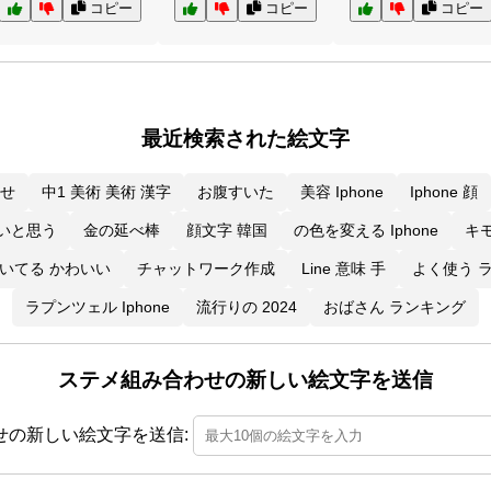
コピー
コピー
コピー
最近検索された絵文字
わせ
中1 美術 美術 漢字
お腹すいた
美容 Iphone
Iphone 顔
いと思う
金の延べ棒
顔文字 韓国
の色を変える Iphone
キ
いてる かわいい
チャットワーク作成
Line 意味 手
よく使う 
ラプンツェル Iphone
流行りの 2024
おばさん ランキング
ステメ組み合わせの新しい絵文字を送信
せの新しい絵文字を送信: