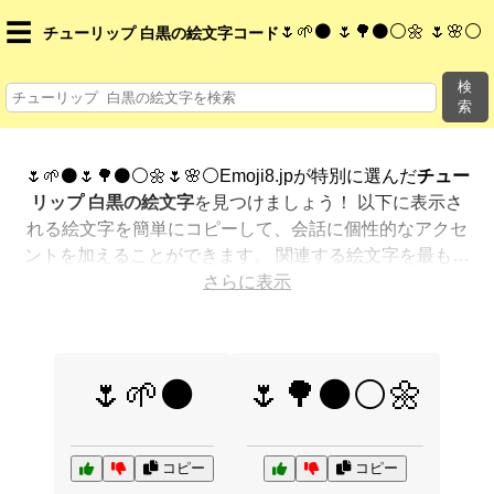
☰
🌷🌱⚫ 🌷🌳⚫⚪🌼 🌷🌸⚪
チューリップ 白黒の絵文字コード
検
索
🌷🌱⚫🌷🌳⚫⚪🌼🌷🌸⚪Emoji8.jpが特別に選んだ
チュー
リップ 白黒の絵文字
を見つけましょう！ 以下に表示さ
れる絵文字を簡単にコピーして、会話に個性的なアクセ
ントを加えることができます。 関連する絵文字を最も人
気のある順に表示しました。さらに多くのオプションが
さらに表示
欲しいですか？ 他のカテゴリを探索して、新しい方法で
チューリップ 白黒を絵文字で表現
する方法を見つけまし
ょう。
🌷🌱⚫
🌷🌳⚫⚪🌼
コピー
コピー