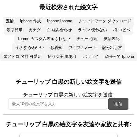
最近検索された絵文字
五輪
Iphone 作成
Iphone Iphone
チャットワーク ダウンロード
漢字簡単
カナダ
白 組み合わせ
ライン 使わない
梅 コピペ
Teams カスタム表示されない
チュー 心理
英語表記
うさぎ かわいい
お洒落
ワクワクメール
記号出し方
エアドロ 名前 可愛い
使う女子 脈あり
パラライ
頑張って Iphone
チューリップ 白黒の新しい絵文字を送信
チューリップ 白黒の新しい絵文字を送信:
送信
チューリップ 白黒の絵文字を友達や家族と共有: