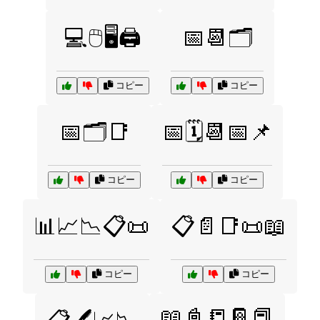
💻🖱️🖥️🖨️
📅📆🗂️
コピー
コピー
📅🗂️📑
📅🗓️📆📅📌
コピー
コピー
📊📈📉📋📜
📋📄📑📜📖
コピー
コピー
📖📓📒📔📕