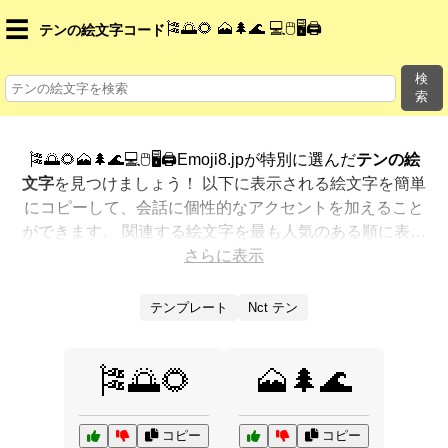
☰
🎏🌅🌻 🗻🌲🌊 💻🖱️🖥️🖨️
テンの絵文字コード
検
索
🎏🌅🌻🗻🌲🌊💻🖱️🖥️🖨️Emoji8.jpが特別に選んだ
テンの絵
文字
を見つけましょう！ 以下に表示される絵文字を簡単
にコピーして、会話に個性的なアクセントを加えること
ができます。 関連する絵文字を最も人気のある順に表示
しました。さらに多くのオプションが欲しいですか？ 他
さらに表示
のカテゴリを探索して、新しい方法で
テンを絵文字で表
現
する方法を見つけましょう。
テンプレート
Nct テン
🎏🌅🌻
🗻🌲🌊
コピー
コピー