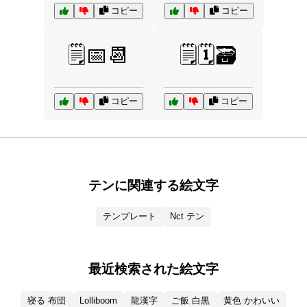
コピー
コピー
🗒️📅📆
🗒️🗓️🗃️
コピー
コピー
テンに関連する絵文字
テンプレート
Nct テン
最近検索された絵文字
寝る 布団
Lolliboom
龍漢字
ご飯 白黒
黄色 かわいい