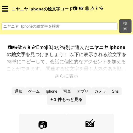
☰
📷 📸 😁🎶📱🌸
ニヤニヤ Iphoneの絵文字コード
検
索
📷📸😁🎶📱🌸Emoji8.jpが特別に選んだ
ニヤニヤ Iphone
の絵文字
を見つけましょう！ 以下に表示される絵文字を
簡単にコピーして、会話に個性的なアクセントを加える
ことができます。 関連する絵文字を最も人気のある順に
表示しました。さらに多くのオプションが欲しいです
さらに表示
か？ 他のカテゴリを探索して、新しい方法で
ニヤニヤ
Iphoneを絵文字で表現
する方法を見つけましょう。
通知
ゲーム
Iphone
写真
アプリ
カメラ
Sns
+ 1 件もっと見る
📸
📷