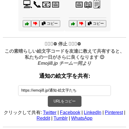
💻📞📧📅
📅📖🗒️
コピー
コピー
✋🏻🛑⛔️ 停止 ✋🏻🛑⛔️
この素晴らしい絵文字コードを友達に教えて共有すると、
私たちの一日がさらに良くなります 😊
Emoji8.jp チーム一同より
通知の絵文字を共有:
URLをコピー
クリックして共有:
Twitter
|
Facebook
|
LinkedIn
|
Pinterest
|
Reddit
|
Tumblr
|
WhatsApp