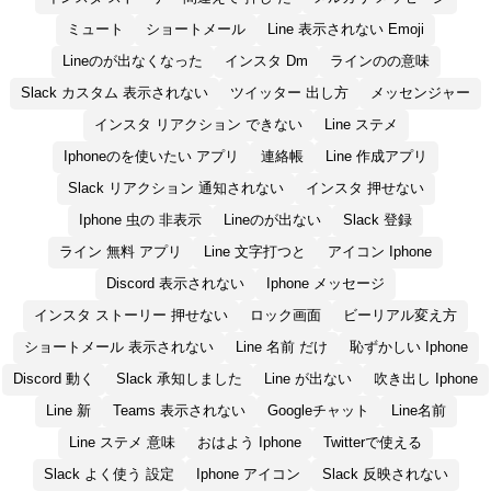
ミュート
ショートメール
Line 表示されない Emoji
Lineのが出なくなった
インスタ Dm
ラインのの意味
Slack カスタム 表示されない
ツイッター 出し方
メッセンジャー
インスタ リアクション できない
Line ステメ
Iphoneのを使いたい アプリ
連絡帳
Line 作成アプリ
Slack リアクション 通知されない
インスタ 押せない
Iphone 虫の 非表示
Lineのが出ない
Slack 登録
ライン 無料 アプリ
Line 文字打つと
アイコン Iphone
Discord 表示されない
Iphone メッセージ
インスタ ストーリー 押せない
ロック画面
ビーリアル変え方
ショートメール 表示されない
Line 名前 だけ
恥ずかしい Iphone
Discord 動く
Slack 承知しました
Line が出ない
吹き出し Iphone
Line 新
Teams 表示されない
Googleチャット
Line名前
Line ステメ 意味
おはよう Iphone
Twitterで使える
Slack よく使う 設定
Iphone アイコン
Slack 反映されない