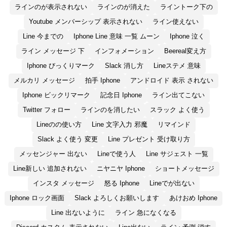
ラインのが表示されない
ラインのが消えた
ライントーク下の
Youtube メンバーシップ 表示されない
ライン使えない
Line 今までの
Iphone Line 意味 一覧 ムーン
Iphone 泣く
ライン メッセージ 下
インフォメーション
Beereal変え方
Iphone びっくりマーク
Slack 消し方
Lineステメ 意味
メルカリ メッセージ
拍手 Iphone
アンドロイド 表示 されない
Iphone ビックリマーク
記念日 Iphone
ライン出てこない
Twitter フォロー
ラインのを消したい
スラック よく使う
Lineのの使い方
Line 文字入力 邪魔
リマインド
Slack よく使う 変更
Line プレゼント 受け取り方
メッセンジャー 出ない
Lineで使う人
Line サジェスト 一覧
Line新しい 追加されない
ニヤニヤ Iphone
ショートメッセージ
インスタ メッセージ
怒る Iphone
Lineでが出ない
Iphone ロック画面
Slack よろしくお願いします
あけおめ Iphone
Line 出ないように
ライン 急になくなる