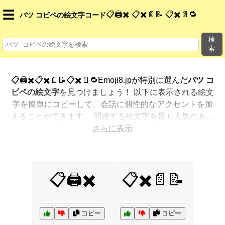
☰
📋🖨️✖️ 📋✖️📄📝 📋✖️📄🔁
バツ コピペの絵文字コード
検
索
📋🖨️✖️📋✖️📄📝📋✖️📄🔁Emoji8.jpが特別に選んだ
バツ コ
ピペの絵文字
を見つけましょう！ 以下に表示される絵文
字を簡単にコピーして、会話に個性的なアクセントを加
えることができます。 関連する絵文字を最も人気のある
順に表示しました。さらに多くのオプションが欲しいで
さらに表示
すか？ 他のカテゴリを探索して、新しい方法で
バツ コ
ピペを絵文字で表現
する方法を見つけましょう。
📋🖨️✖️
📋✖️📄📝
コピー
コピー