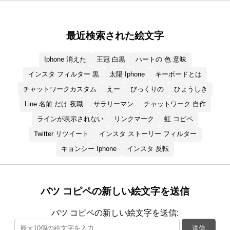
最近検索された絵文字
Iphone 消えた
王冠 白黒
ハートの 色 意味
インスタ フィルター 黒
太陽 Iphone
キーボードとは
チャットワークカスタム
えー
びっくりの
ひょうしき
Line 名前 だけ 夜職
サラリーマン
チャットワーク 自作
ラインが表示されない
リンクマーク
虹 コピペ
Twitter リツイート
インスタ ストーリー フィルター
キョンシー Iphone
インスタ 反転
バツ コピペの新しい絵文字を送信
バツ コピペの新しい絵文字を送信:
送信