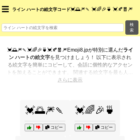
☰
💓🌅🎆🍡 💓🌈🎉🍵 💓🍂🧧🎆
ライン ハートの絵文字コード
検
索
💓🌅🎆🍡💓🌈🎉🍵💓🍂🧧🎆Emoji8.jpが特別に選んだ
ライ
ン ハートの絵文字
を見つけましょう！ 以下に表示され
る絵文字を簡単にコピーして、会話に個性的なアクセン
トを加えることができます。 関連する絵文字を最も人気
のある順に表示しました。さらに多くのオプションが欲
さらに表示
しいですか？ 他のカテゴリを探索して、新しい方法で
ラ
イン ハートを絵文字で表現
する方法を見つけましょう。
💓🌅🎆🍡
💓🌈🎉🍵
コピー
コピー