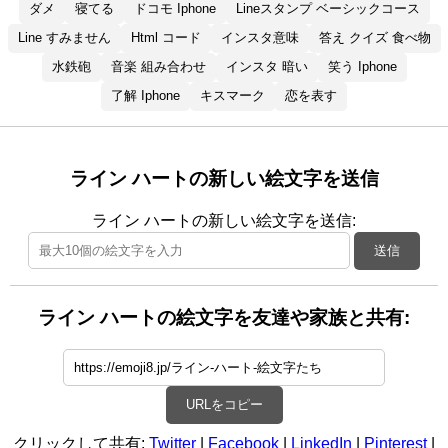
ダメ
寝てる
ドコモ Iphone
Lineスタンプ ベーシックコース
Line すみません
Html コード
インスタ意味
答え クイズ 食べ物
水鉄砲
音楽 組み合わせ
インスタ 暗い
笑う Iphone
了解 Iphone
キスマーク
恋を表す
ライン ハートの新しい絵文字を送信
ライン ハートの新しい絵文字を送信:
送信
ライン ハートの絵文字を友達や家族と共有:
URLをコピー
クリックして共有:
Twitter
|
Facebook
|
LinkedIn
|
Pinterest
|