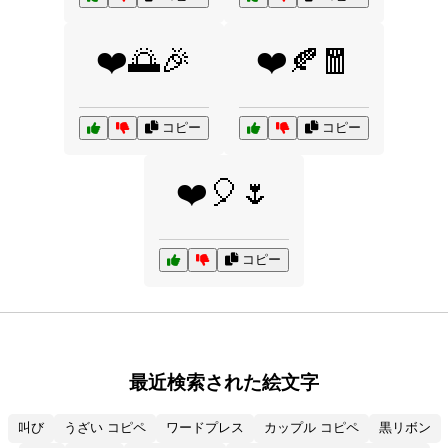
❤️🌅🎉
❤️🍂🧧
コピー
コピー
❤️🎈🌷
コピー
最近検索された絵文字
叫び
うざい コピペ
ワードプレス
カップル コピペ
黒リボン