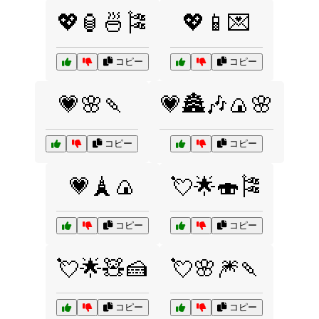
💖🏮🍜🎏
💖📱💌
コピー
コピー
💗🌸🍡
💗🏯🎶🍙🌸
コピー
コピー
💗🗼🍙
💘🌟🍣🎏
コピー
コピー
💘🌟🧸🍰
💘🌸🎆🍡
コピー
コピー