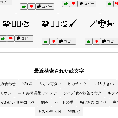
コピー
コピー
コピー
🧩🧙‍♀️🎨
🧩🧙‍♀️🎨🖌️
🪄🐉🎠
コピー
コピー
コピー
最近検索された絵文字
組み合わせ
Y2k 星
リボン可愛い
ピカチュウ
Ios18 大きい
 リボン
中 1 美術 美術 アイデア
クイズ 食べ物答え付き
キテ
かわいい 無料コピペ
病み
ハートの手
あけおめ コピペ
弁
キス 心理 女性
特殊 顔