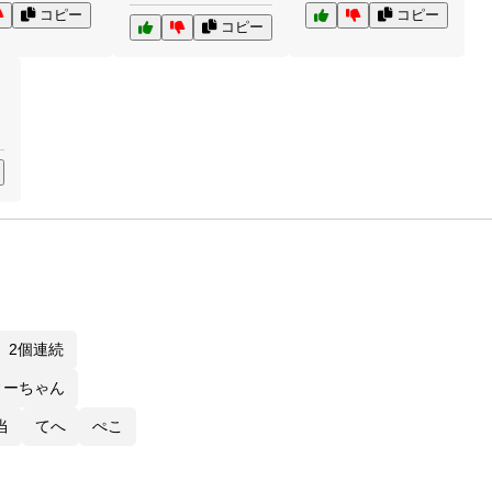
コピー
コピー
コピー
2個連続
ィーちゃん
当
てへ
ぺこ