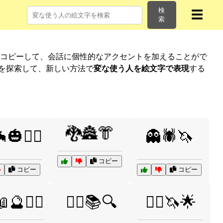
検
☰
索
にコピーして、会話に個性的なアクセントを加えることがで
リを探索して、新しい方法で
変な使う人を絵文字で表現
する
🐉🏯👘
🎃🧛‍♂️
👻🕷️🦄
コピー
コピー
コピー
📖🔮🧚‍♀️
🧙‍♂️📚🔍
🧙‍♂️🦄🌟