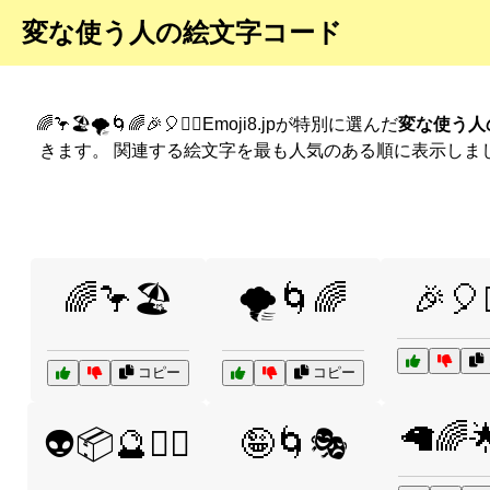
変な使う人の絵文字コード
🌈🦩🏖️🌪️🌀🌈🎉🎈🤹‍♂️Emoji8.jpが特別に選んだ
変な使う人
きます。 関連する絵文字を最も人気のある順に表示しま
🌈🦩🏖️
🌪️🌀🌈
🎉🎈🤹
コピー
コピー
🦙🌈
👽📦🔮🧙‍♂️
🤪🌀🎭