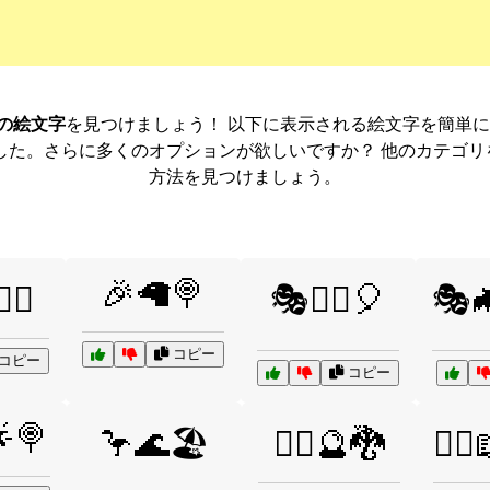
の絵文字
を見つけましょう！ 以下に表示される絵文字を簡単
した。さらに多くのオプションが欲しいですか？ 他のカテゴ
方法を見つけましょう。
🎉🦙🍭
‍♂️
🎭🤹‍♂️🎈
🎭🦇
コピー
コピー
コピー
🍭
🦩🌊🏖️
🧙‍♀️🔮🐉
🧙‍♂️