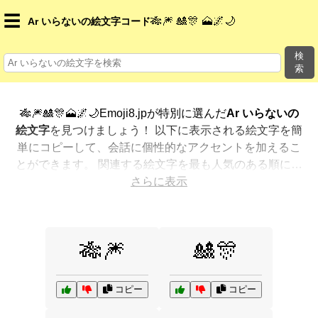
☰
🎋🎆 🎎🎊 🗻🌌🌙
Ar いらないの絵文字コード
検
索
🎋🎆🎎🎊🗻🌌🌙Emoji8.jpが特別に選んだ
Ar いらないの
絵文字
を見つけましょう！ 以下に表示される絵文字を簡
単にコピーして、会話に個性的なアクセントを加えるこ
とができます。 関連する絵文字を最も人気のある順に表
示しました。さらに多くのオプションが欲しいですか？
さらに表示
他のカテゴリを探索して、新しい方法で
Ar いらないを
絵文字で表現
する方法を見つけましょう。
🎋🎆
🎎🎊
コピー
コピー