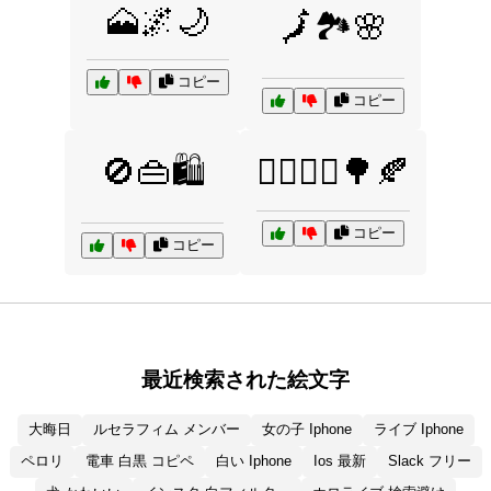
🗻🌌🌙
🗾🏞️🌸
コピー
コピー
🚫👜🛍️
🚶‍♂️🚶‍♀️🌳🍂
コピー
コピー
最近検索された絵文字
大晦日
ルセラフィム メンバー
女の子 Iphone
ライブ Iphone
ペロリ
電車 白黒 コピペ
白い Iphone
Ios 最新
Slack フリー