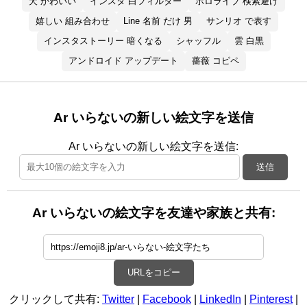
犬 かわいい
インスタ 白フィルター
ホロライブ 検索避け
嬉しい 組み合わせ
Line 名前 だけ 男
サンリオ で表す
インスタストーリー 暗くなる
シャッフル
雲 白黒
アンドロイド アップデート
薔薇 コピペ
Ar いらないの新しい絵文字を送信
Ar いらないの新しい絵文字を送信:
送信
Ar いらないの絵文字を友達や家族と共有:
URLをコピー
クリックして共有:
Twitter
|
Facebook
|
LinkedIn
|
Pinterest
|