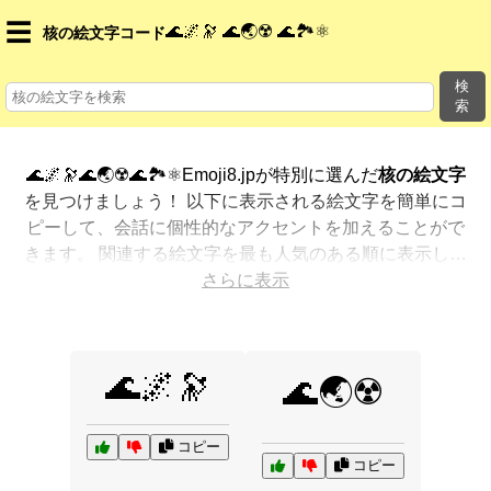
☰
🌊🌌🔭 🌊🌏☢️ 🌊🏞️⚛️
核の絵文字コード
検
索
🌊🌌🔭🌊🌏☢️🌊🏞️⚛️Emoji8.jpが特別に選んだ
核の絵文字
を見つけましょう！ 以下に表示される絵文字を簡単にコ
ピーして、会話に個性的なアクセントを加えることがで
きます。 関連する絵文字を最も人気のある順に表示しま
した。さらに多くのオプションが欲しいですか？ 他のカ
さらに表示
テゴリを探索して、新しい方法で
核を絵文字で表現
する
方法を見つけましょう。
🌊🌌🔭
🌊🌏☢️
コピー
コピー