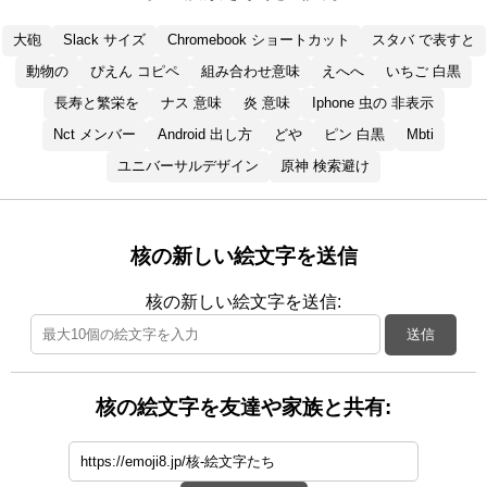
大砲
Slack サイズ
Chromebook ショートカット
スタバ で表すと
動物の
ぴえん コピペ
組み合わせ意味
えへへ
いちご 白黒
長寿と繁栄を
ナス 意味
炎 意味
Iphone 虫の 非表示
Nct メンバー
Android 出し方
どや
ピン 白黒
Mbti
ユニバーサルデザイン
原神 検索避け
核の新しい絵文字を送信
核の新しい絵文字を送信:
送信
核の絵文字を友達や家族と共有: