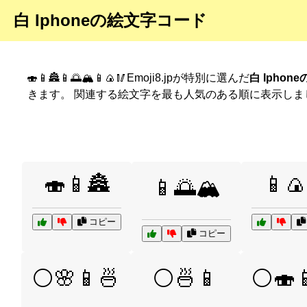
白 Iphoneの絵文字コード
🍣📱🏯📱🌅🏔️📱🍙🥢Emoji8.jpが特別に選んだ
白 Iphon
きます。 関連する絵文字を最も人気のある順に表示しま
🍣📱🏯
📱🍙
📱🌅🏔️
コピー
コピー
⚪🌸📱🍜
⚪🍜📱
⚪🍣