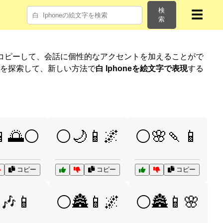
検
☰
索
コピーして、会話に個性的なアクセントを加えることがで
リを探索して、新しい方法で
白 Iphoneを絵文字で表現
する
📱🌅⚪
⚪🌙📱🌌
⚪🌸🍡📱
コピー
コピー
コピー
🎶📱
⚪🏯📱🌌
⚪🏯📱🌸