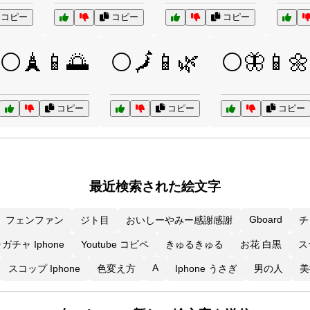
コピー
コピー
コピー
⚪🗼📱🌅
⚪🗾📱🌿
⚪🦋📱🌼
コピー
コピー
コピー
最近検索された絵文字
Gboard
フェンファン
ジト目
おいしーやみー感謝感謝
チ
ガチャ Iphone
Youtube コピペ
きゅるきゅる
お花 白黒
ス
A
スコップ Iphone
色変え方
Iphone うさぎ
男の人
美