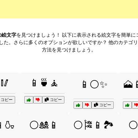
eの絵文字
を見つけましょう！ 以下に表示される絵文字を簡単に
した。さらに多くのオプションが欲しいですか？ 他のカテゴ
方法を見つけましょう。
🥢
📱🍵🧘
📱⚪✨
🗻
コピー
コピー
コピー
🍶
⚪🎎📱
⚪🎏📱🏞️
⚪