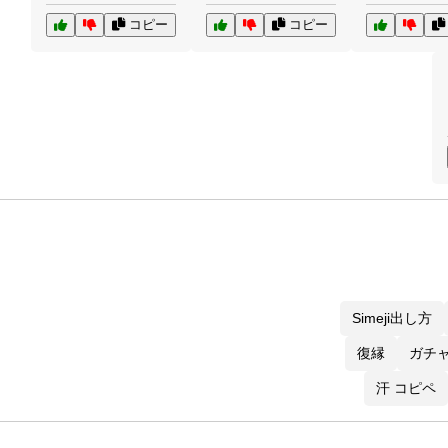
コピー
コピー
Simeji出し方
復縁
ガチャ
汗 コピペ