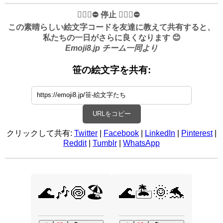
✋🏻🛑⛔️ 停止 ✋🏻🛑⛔️
この素晴らしい絵文字コードを友達に教えて共有すると、
私たちの一日がさらに良くなります 😊
Emoji8.jp チーム一同より
笹の絵文字を共有:
URLをコピー
クリックして共有:
Twitter
|
Facebook
|
LinkedIn
|
Pinterest
|
Reddit
|
Tumblr
|
WhatsApp
🌊🎶🍥🏖️
🌊🏝️🌞🐬