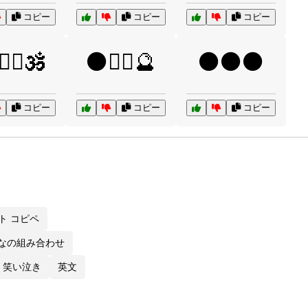
コピー
コピー
コピー
‍♂️🕉️
⚫🧙‍♂️🔮
⚫⚫⚫
コピー
コピー
コピー
ト コピペ
なの組み合わせ
笑い泣き
英文