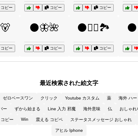
コピー
コピー
コピー
🐻
⚫🦋🌺
⚫🧗‍♂️🏞️
⚫🧘
コピー
コピー
コピー
最近検索された絵文字
ゼロベースワン
クリック
Youtube カスタム
薬
海外 ハー
ンバー
ずから始まる
Line 入力 邪魔
海外意味
仏
おしゃれ
Win
e コピー
震える コピペ
ステータスメッセージ おしゃれ
アヒル Iphone