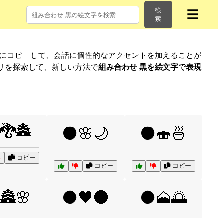
検
☰
索
単にコピーして、会話に個性的なアクセントを加えることが
リを探索して、新しい方法で
組み合わせ 黒を絵文字で表現
🐉🏯
⚫🌸🌙
⚫🍣🍜
コピー
コピー
コピー
🏯🌸
⚫🖤🌑
⚫🗻🌅