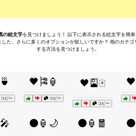
黒の絵文字
を見つけましょう！ 以下に表示される絵文字を簡
ました。さらに多くのオプションが欲しいですか？ 他のカテゴ
する方法を見つけましょう。
🍵
🖤🎏🏮
🖤
🖤🎴🀄
コピー
コピー
コピー
🎤
⚫🏮🌙
⚫🏮🧧
⚫