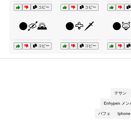
コピー
コピー
⚫🛶🌄
⚫🦅🗡️
⚫🦊
コピー
コピー
テサン
Enhypen メ
パフェ
Iphon