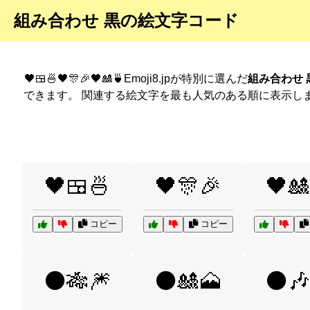
組み合わせ 黒の絵文字コード
🖤🍱🍜🖤🎊🎉🖤🎎🍵Emoji8.jpが特別に選んだ
組み合わせ 
できます。 関連する絵文字を最も人気のある順に表示し
🖤🍱🍜
🖤🎊🎉
🖤🎎
コピー
コピー
⚫🎋🎆
⚫🎎🗻
⚫🎶