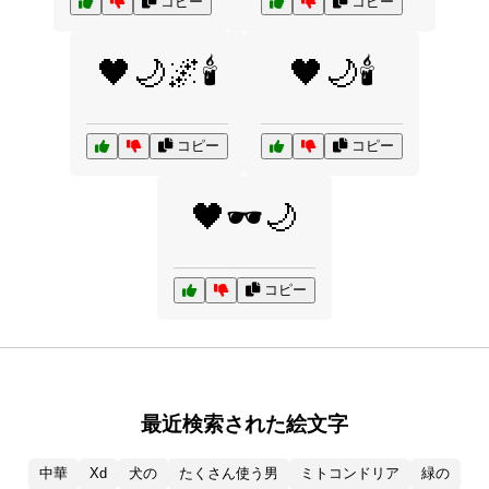
コピー
コピー
🖤🌙🌌🕯️
🖤🌙🕯️
コピー
コピー
🖤🕶️🌙
コピー
最近検索された絵文字
中華
Xd
犬の
たくさん使う男
ミトコンドリア
緑の