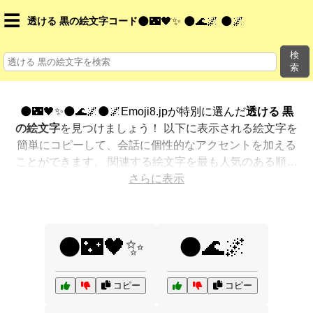
☰
透ける 黒の絵文字コード
🌑🌃🖤✨ 🌑🌊🌌 🌑🌌
検
索
🌑🌃🖤✨🌑🌊🌌🌑🌌Emoji8.jpが特別に選んだ
透ける 黒
の絵文字
を見つけましょう！ 以下に表示される絵文字を
簡単にコピーして、会話に個性的なアクセントを加える
ことができます。 関連する絵文字を最も人気のある順に
表示しました。さらに多くのオプションが欲しいです
さらに表示
か？ 他のカテゴリを探索して、新しい方法で
透ける 黒
を絵文字で表現
する方法を見つけましょう。
🌑🌃🖤✨
🌑🌊🌌
コピー
コピー